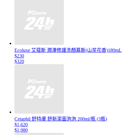
Ecoluxe 艾蔻斯 潤澤修護洗顏慕斯(山茶花香)180mL
$230
$320
Cetaphil 舒特膚 舒新潔面泡泡 200ml/瓶 (3瓶)
$1,620
$1,980