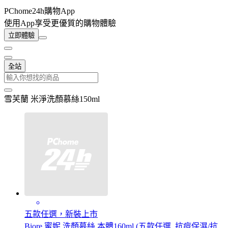
PChome24h購物App
使用App享受更優質的購物體驗
立即體驗
全站
雪芙蘭 米淨洗顏慕絲150ml
五款任選，新裝上市
Biore 蜜妮 洗顏慕絲 本體160ml (五款任選_抗痘保濕/抗