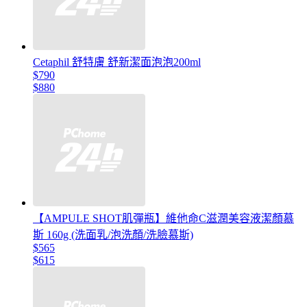
Cetaphil 舒特膚 舒新潔面泡泡200ml
$790
$880
【AMPULE SHOT肌彈瓶】維他命C滋潤美容液潔顏慕
斯 160g (洗面乳/泡洗顏/洗臉慕斯)
$565
$615