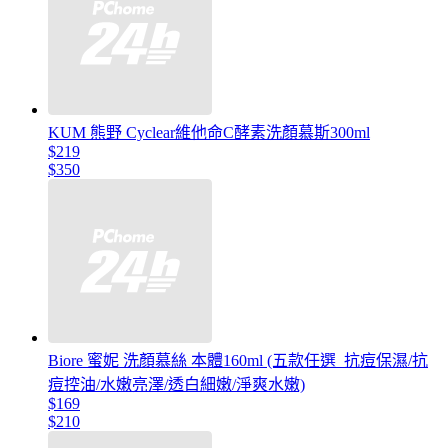
KUM 熊野 Cyclear維他命C酵素洗顏慕斯300ml
$219
$350
Biore 蜜妮 洗顏慕絲 本體160ml (五款任選_抗痘保濕/抗
痘控油/水嫩亮澤/透白細嫩/淨爽水嫩)
$169
$210