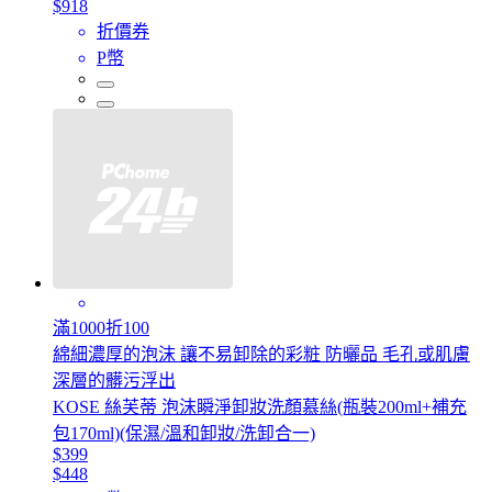
$918
折價券
P幣
滿1000折100
綿細濃厚的泡沫 讓不易卸除的彩粧 防曬品 毛孔或肌膚
深層的髒污浮出
KOSE 絲芙蒂 泡沫瞬淨卸妝洗顏慕絲(瓶裝200ml+補充
包170ml)(保濕/溫和卸妝/洗卸合一)
$399
$448