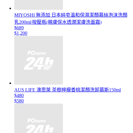
MIYOSHI 無添加 日本純皂溫和保濕潔顏慕絲泡沫洗顏
乳200ml/按壓瓶(親膚保水透潤潔膚洗面霜)
$689
$1,200
AUS LIFE 澳思萊 茶樹檸檬香桃潔顏洗卸慕斯150ml
$480
$580