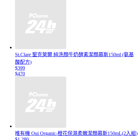
St.Clare 聖克萊爾 純洗顏牛奶酵素潔顏慕斯150ml (氨基
酸配方)
$399
$470
唯有機 Oui Organic-橙花保濕柔嫩潔顏慕斯150mL(2入組)
$1,280