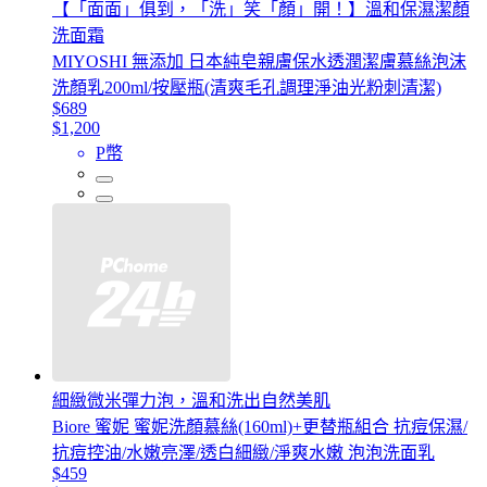
【「面面」俱到，「洗」笑「顏」開！】溫和保濕潔顏
洗面霜
MIYOSHI 無添加 日本純皂親膚保水透潤潔膚慕絲泡沫
洗顏乳200ml/按壓瓶(清爽毛孔調理淨油光粉刺清潔)
$689
$1,200
P幣
細緻微米彈力泡，溫和洗出自然美肌
Biore 蜜妮 蜜妮洗顏慕絲(160ml)+更替瓶組合 抗痘保濕/
抗痘控油/水嫩亮澤/透白細緻/淨爽水嫩 泡泡洗面乳
$459