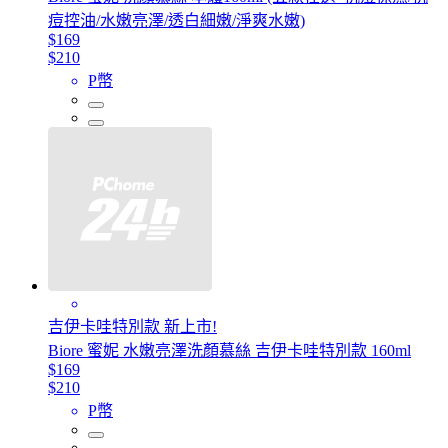
痘控油/水嫩亮澤/透白細嫩/淨爽水嫩)
$169
$210
P幣
吉伊卡哇特別款 新上市!
Biore 蜜妮 水嫩亮澤洗顏慕絲 吉伊卡哇特別款 160ml
$169
$210
P幣