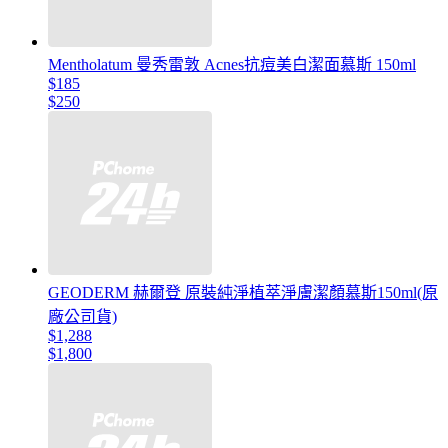
Mentholatum 曼秀雷敦 Acnes抗痘美白潔面慕斯 150ml
$185
$250
GEODERM 赫爾登 原裝純淨植萃淨膚潔顏慕斯150ml(原
廠公司貨)
$1,288
$1,800