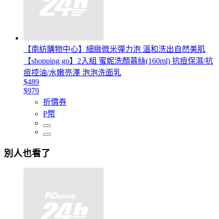
【南紡購物中心】細緻微米彈力泡 溫和洗出自然美肌
【shopping go】2入組 蜜妮洗顏慕絲(160ml) 抗痘保濕/抗
痘控油/水嫩亮澤 泡泡洗面乳
$489
$979
折價券
P幣
別人也看了