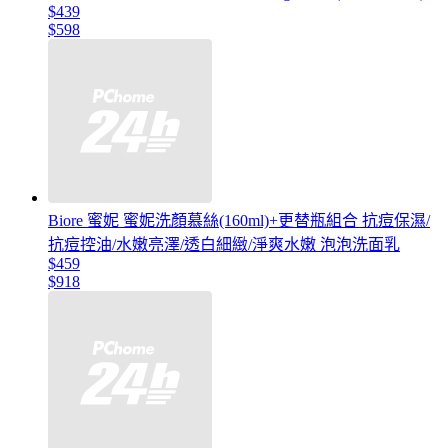
$439
$598
Biore 蜜妮 蜜妮洗顏慕絲(160ml)+更替瓶組合 抗痘保濕/
抗痘控油/水嫩亮澤/透白細緻/淨爽水嫩 泡泡洗面乳
$459
$918