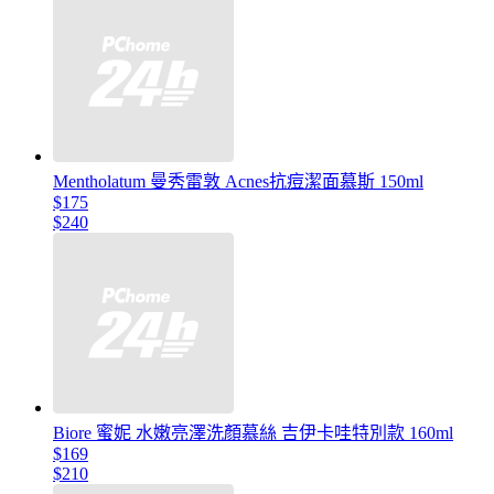
Mentholatum 曼秀雷敦 Acnes抗痘潔面慕斯 150ml
$175
$240
Biore 蜜妮 水嫩亮澤洗顏慕絲 吉伊卡哇特別款 160ml
$169
$210