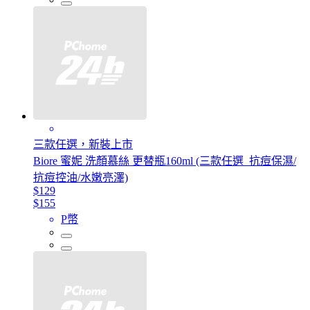
三款任選，新裝上市
Biore 蜜妮 洗顏慕絲 更替瓶160ml (三款任選_抗痘保濕/
抗痘控油/水嫩亮澤)
$129
$155
P幣