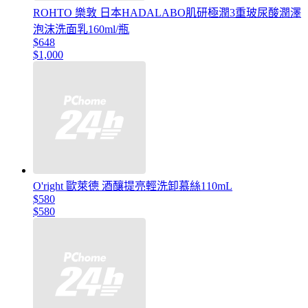
ROHTO 樂敦 日本HADALABO肌研極潤3重玻尿酸潤澤
泡沫洗面乳160ml/瓶
$648
$1,000
O'right 歐萊德 酒釀提亮輕洗卸慕絲110mL
$580
$580