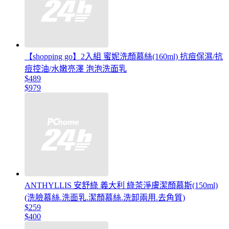
【shopping go】2入組 蜜妮洗顏慕絲(160ml) 抗痘保濕/抗
痘控油/水嫩亮澤 泡泡洗面乳
$489
$979
ANTHYLLIS 安舒綠 義大利 綠茶淨膚潔顏慕斯(150ml)
(洗臉慕絲.洗面乳.潔顏慕絲.洗卸兩用.去角質)
$259
$400