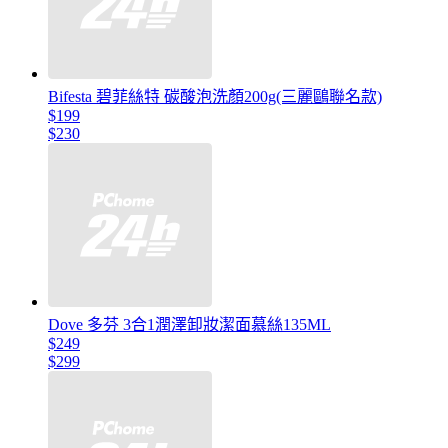
Bifesta 碧菲絲特 碳酸泡洗顏200g(三麗鷗聯名款)
$199
$230
Dove 多芬 3合1潤澤卸妝潔面慕絲135ML
$249
$299