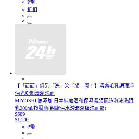
P幣
折扣
【「面面」俱到「洗」笑「顏」開！】清爽毛孔調理淨
油光粉刺清潔洗面
MIYOSHI 無添加 日本純皂溫和保濕潔顏慕絲泡沫洗顏
乳200ml/按壓瓶(親膚保水透潤潔膚洗面霜)
$689
$1,200
P幣