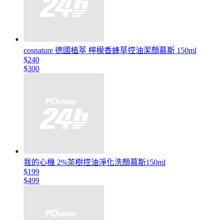
cosnature 德國植萃 檸檬香蜂草控油潔顏慕斯 150ml
$240
$300
我的心機 2%茶樹控油淨化洗顏慕斯150ml
$199
$499