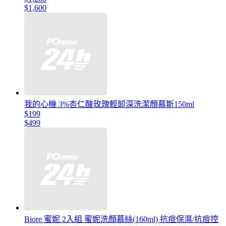
$1,600
我的心機 3%杏仁酸玫瑰輕卸深洗潔顏慕斯150ml
$199
$499
Biore 蜜妮 2入組 蜜妮洗顏慕絲(160ml) 抗痘保濕/抗痘控