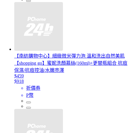
【南紡購物中心】細緻微米彈力泡 溫和洗出自然美肌
【shopping go】蜜妮洗顏慕絲(160ml)+更替瓶組合 抗痘
保濕/抗痘控油/水嫩亮澤
$459
$918
折價券
P幣