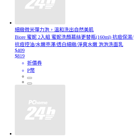
細緻微米彈力泡，溫和洗出自然美肌
Biore 蜜妮 2入組 蜜妮洗顏慕絲更替瓶(160ml) 抗痘保濕/
抗痘控油/水嫩亮澤/透白細緻/淨爽水嫩 泡泡洗面乳
$409
$819
折價券
P幣