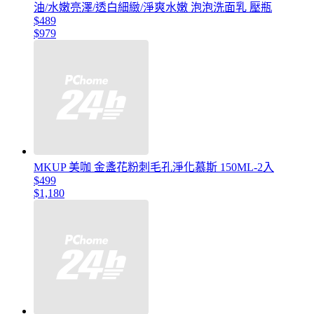
油/水嫩亮澤/透白細緻/淨爽水嫩 泡泡洗面乳 壓瓶
$489
$979
MKUP 美咖 金盞花粉刺毛孔淨化慕斯 150ML-2入
$499
$1,180