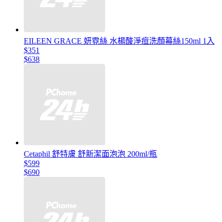
EILEEN GRACE 妍霓絲 水楊酸淨痘洗顏幕絲150ml 1入
$351
$638
Cetaphil 舒特膚 舒新潔面泡泡 200ml/瓶
$599
$690