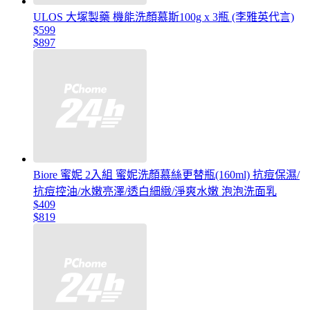
ULOS 大塚製藥 機能洗顏慕斯100g x 3瓶 (李雅英代言)
$599
$897
Biore 蜜妮 2入組 蜜妮洗顏慕絲更替瓶(160ml) 抗痘保濕/
抗痘控油/水嫩亮澤/透白細緻/淨爽水嫩 泡泡洗面乳
$409
$819