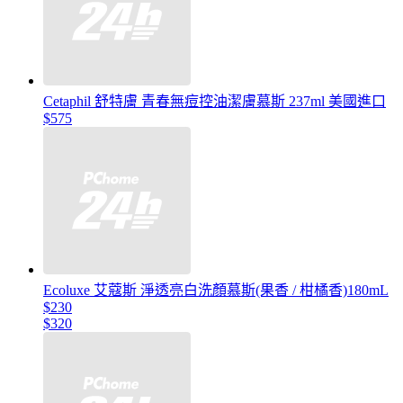
Cetaphil 舒特膚 青春無痘控油潔膚慕斯 237ml 美國進口
$575
Ecoluxe 艾蔻斯 淨透亮白洗顏慕斯(果香 / 柑橘香)180mL
$230
$320