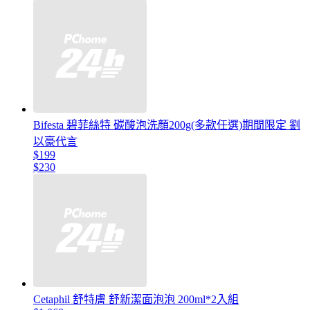
Bifesta 碧菲絲特 碳酸泡洗顏200g(多款任選)期間限定 劉
以豪代言
$199
$230
Cetaphil 舒特膚 舒新潔面泡泡 200ml*2入組