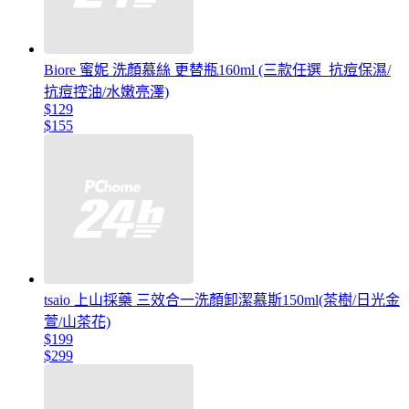
Biore 蜜妮 洗顏慕絲 更替瓶160ml (三款任選_抗痘保濕/
抗痘控油/水嫩亮澤)
$129
$155
tsaio 上山採藥 三效合一洗顏卸潔慕斯150ml(茶樹/日光金
萱/山茶花)
$199
$299