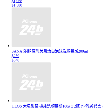
$1,068
$1,580
SANA 莎娜 豆乳美肌煥白泡沫洗顏慕斯200ml
$259
$340
ULOS 大塚製藥 機能洗顏慕斯100g x 2瓶 (李雅英代言)