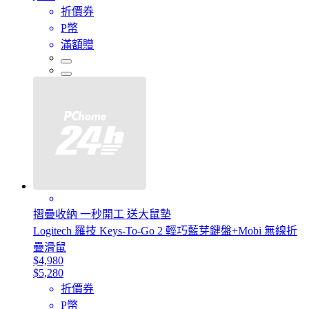
折價券
P幣
滿額贈
摺疊收納 一秒開工 送大鼠墊
Logitech 羅技 Keys-To-Go 2 輕巧藍芽鍵盤+Mobi 無線折
疊滑鼠
$4,980
$5,280
折價券
P幣