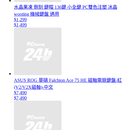
水晶果凍 側刻 鍵帽 136鍵 小全鍵 PC雙色注塑 冰晶
wooting 機械鍵盤 通用
$1,299
$1,499
ASUS ROG 華碩 Falchion Ace 75 HE 磁軸電競鍵盤-紅
(V2/V2X磁軸)-中文
$7,490
$7,490