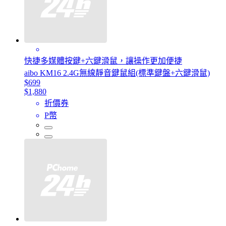
快捷多媒體按鍵+六鍵滑鼠，讓操作更加便捷
aibo KM16 2.4G無線靜音鍵鼠組(標準鍵盤+六鍵滑鼠)
$699
$1,880
折價券
P幣