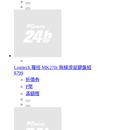
Logitech 羅技 MK270r 無線滑鼠鍵盤組
$799
折價券
P幣
滿額贈