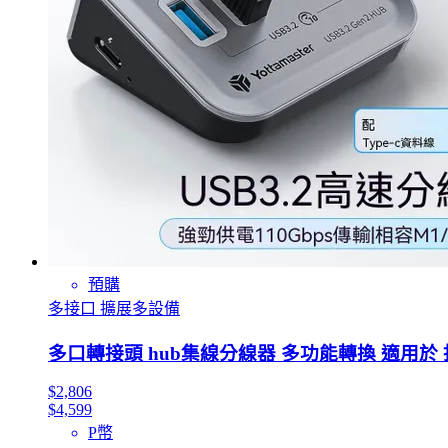
預購
多接口 擴展多設備
多口轉接頭 hub集線分線器 多功能轉換 適用於 拓
$2,806
$4,599
P幣