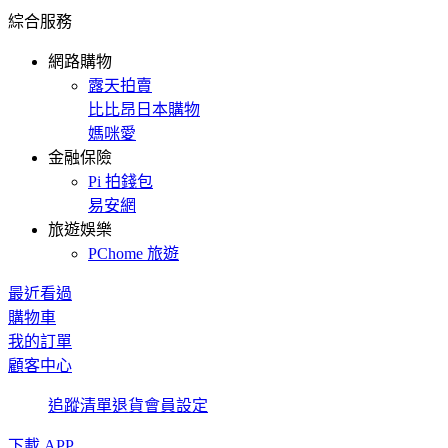
綜合服務
網路購物
露天拍賣
比比昂日本購物
媽咪愛
金融保險
Pi 拍錢包
易安網
旅遊娛樂
PChome 旅遊
最近看過
購物車
我的訂單
顧客中心
追蹤清單
退貨
會員設定
下載 APP