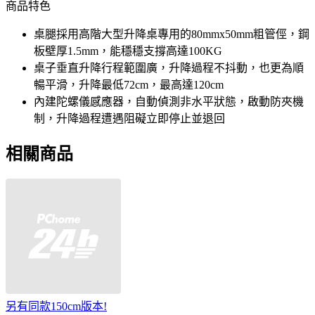
商品特色
桌腿採用高階大型升降桌專用的80mmx50mm粗管俓，鋼
板壁厚1.5mm，能穩穩支撐高達100KG
桌子垂直升降行程範圍廣，升降過程不抖動，也更為順
暢平滑，升降最低72cm，最高達120cm
內建陀螺儀感應器，自動偵測非水平狀態，啟動防夾機
制，升降過程遭遇阻礙立即停止並退回
相關商品
另有同款150cm版本!