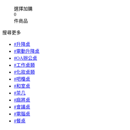
選擇加購
0
件商品
搜尋更多
#升降桌
#電動升降桌
#OA辦公桌
#工作桌類
#化妝桌類
#吧檯桌
#和室桌
#茶几
#麻將桌
#會議桌
#電腦桌
#餐桌