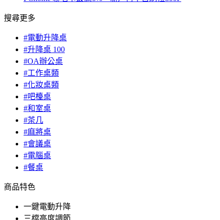
搜尋更多
#電動升降桌
#升降桌 100
#OA辦公桌
#工作桌類
#化妝桌類
#吧檯桌
#和室桌
#茶几
#麻將桌
#會議桌
#電腦桌
#餐桌
商品特色
一鍵電動升降
三檔高度調節