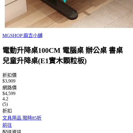
MGSHOP 麻吉小舖
電動升降桌100CM 電腦桌 辦公桌 書桌
兒童升降桌(E1實木顆粒板)
折扣價
$3,909
網路價
$4,599
4.2
(5)
折扣
文具用品 限時85折
前往
配送資訊