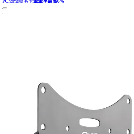
PChome聯名卡
筆筆享最高
6%