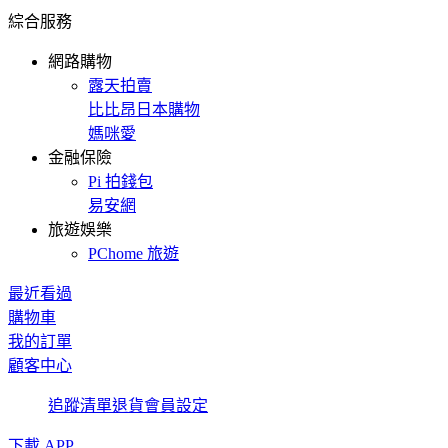
綜合服務
網路購物
露天拍賣
比比昂日本購物
媽咪愛
金融保險
Pi 拍錢包
易安網
旅遊娛樂
PChome 旅遊
最近看過
購物車
我的訂單
顧客中心
追蹤清單
退貨
會員設定
下載 APP