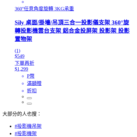
360°任意角度旋轉 3KG承重
Sily 桌面/掛墻/吊頂三合一投影儀支架 360°旋
轉投影機雲台支架 鋁合金投屏架 投影架 投影
置物架
(1)
$549
下單再折
$1,299
P幣
滿額贈
折扣
大部分的人也搜：
#投影機吊架
#投影機架