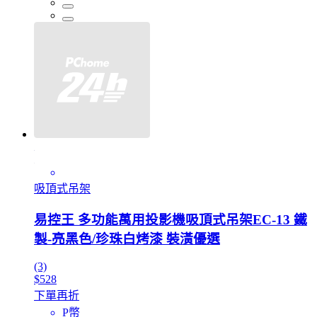
吸頂式吊架
易控王 多功能萬用投影機吸頂式吊架EC-13 鐵
製-亮黑色/珍珠白烤漆 裝潢優選
(3)
$528
下單再折
P幣