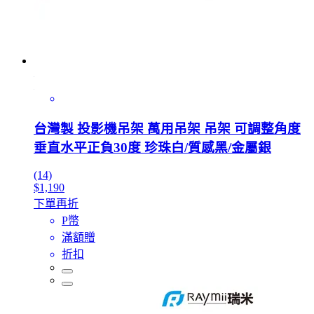
台灣製 投影機吊架 萬用吊架 吊架 可調整角度
垂直水平正負30度 珍珠白/質感黑/金屬銀
(14)
$1,190
下單再折
P幣
滿額贈
折扣