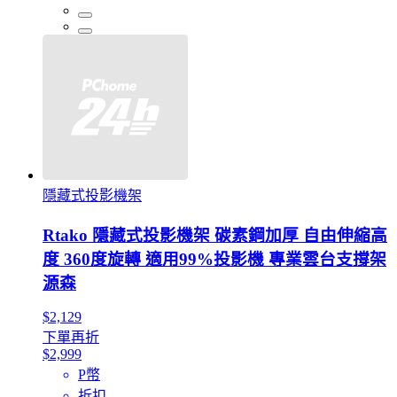
隱藏式投影機架
Rtako 隱藏式投影機架 碳素鋼加厚 自由伸縮高
度 360度旋轉 適用99%投影機 專業雲台支撐架
源森
$2,129
下單再折
$2,999
P幣
折扣