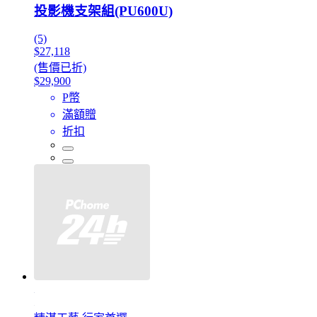
投影機支架組(PU600U)
(5)
$27,118
(售價已折)
$29,900
P幣
滿額贈
折扣