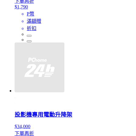
下單再折
$1,790
P幣
滿額贈
折扣
投影機專用電動升降架
$34,000
下單再折