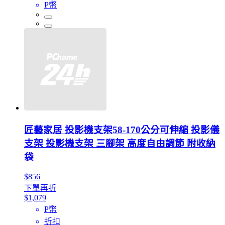
P幣
匠藝家居 投影機支架58-170公分可伸縮 投影儀
支架 投影機支架 三腳架 高度自由調節 附收納
袋
$856
下單再折
$1,079
P幣
折扣