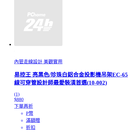
內管走線設計 美觀實用
易控王 亮黑色/珍珠白鋁合金投影機吊架EC-65
線可穿管設計師最愛裝潢首選(10-002)
(1)
$880
下單再折
P幣
滿額贈
折扣