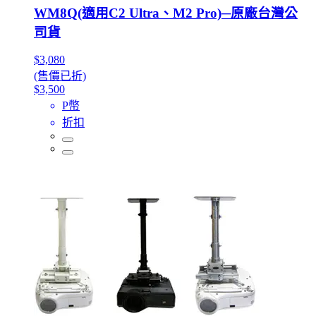
WM8Q(適用C2 Ultra、M2 Pro)─原廠台灣公
司貨
$3,080
(售價已折)
$3,500
P幣
折扣