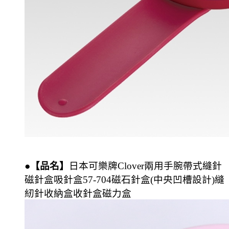
●【品名】
日本可樂牌Clover
兩用手腕帶式縫針
磁針盒吸針盒57-704
磁石針盒
(中央凹槽設計)縫
紉針收納盒
收針盒磁力盒