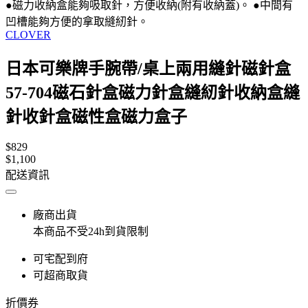
●磁力收納盒能夠吸取針，方便收納(附有收納蓋)。 ●中間有
凹槽能夠方便的拿取縫紉針。
CLOVER
日本可樂牌手腕帶/桌上兩用縫針磁針盒
57-704磁石針盒磁力針盒縫紉針收納盒縫
針收針盒磁性盒磁力盒子
$829
$1,100
配送資訊
廠商出貨
本商品不受24h到貨限制
可宅配到府
可超商取貨
折價券