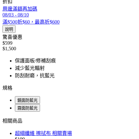
折扣
周邊滿額再加碼
08/03
-
08/10
滿$500折$60，最高折$600
說明
驚喜優惠
$599
$1,500
保護面板/修補刮痕
減少藍光輻射
防刮耐磨，抗藍光
規格
鏡面防藍光
霧面防藍光
相關商品
超細纖維 擦拭布 相關賣場