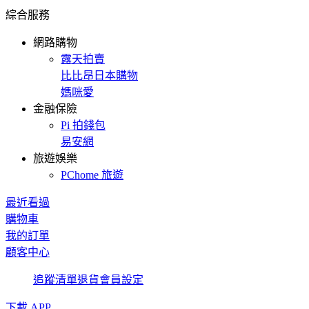
綜合服務
網路購物
露天拍賣
比比昂日本購物
媽咪愛
金融保險
Pi 拍錢包
易安網
旅遊娛樂
PChome 旅遊
最近看過
購物車
我的訂單
顧客中心
追蹤清單
退貨
會員設定
下載 APP