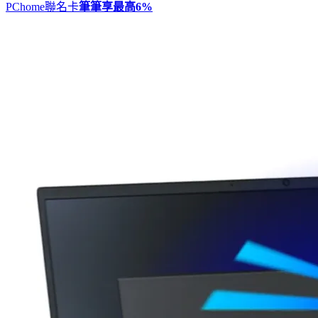
PChome聯名卡
筆筆享最高
6%