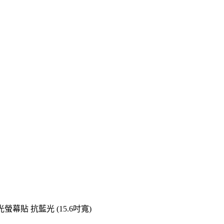
TX 防藍光螢幕貼 抗藍光 (15.6吋寬)