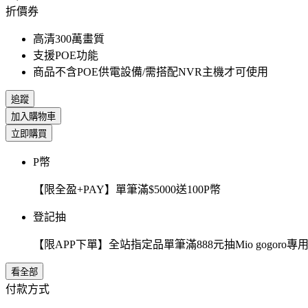
折價券
高清300萬畫質
支援POE功能
商品不含POE供電設備/需搭配NVR主機才可使用
追蹤
加入購物車
立即購買
P幣
【限全盈+PAY】單筆滿$5000送100P幣
登記抽
【限APP下單】全站指定品單筆滿888元抽Mio gogor
看全部
付款方式