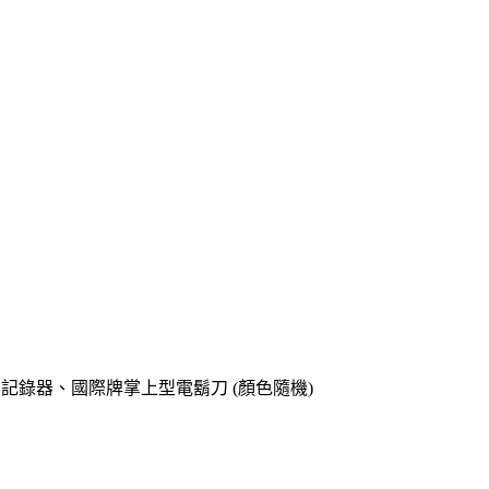
o專用記錄器、國際牌掌上型電鬍刀 (顏色隨機)