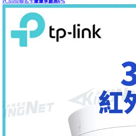
PChome聯名卡
筆筆享最高
6%