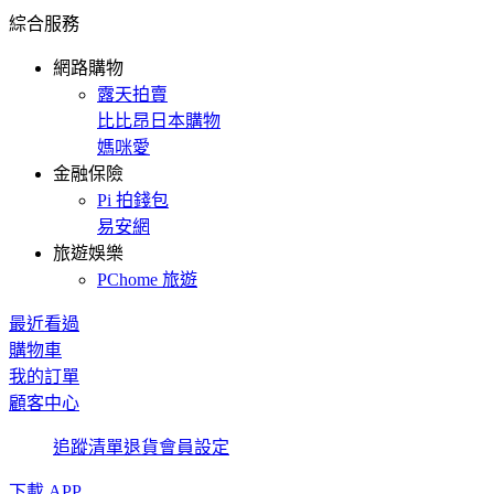
綜合服務
網路購物
露天拍賣
比比昂日本購物
媽咪愛
金融保險
Pi 拍錢包
易安網
旅遊娛樂
PChome 旅遊
最近看過
購物車
我的訂單
顧客中心
追蹤清單
退貨
會員設定
下載 APP