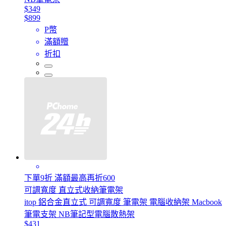
$349
$899
P幣
滿額贈
折扣
下單9折 滿額最高再折600
可調寬度 直立式收納筆電架
itop 鋁合金直立式 可調寬度 筆電架 電腦收納架 Macbook
筆電支架 NB筆記型電腦散熱架
$431