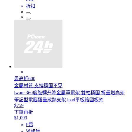
折扣
最高折600
金屬材質 支撐穩固不晃
iware 360度旋轉升降金屬筆電架 雙軸穩固 折疊增高架
筆記型電腦摺疊散熱支架 ipad平板繪圖板架
$759
下單再折
$1,099
P幣
滿額贈