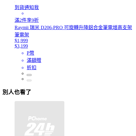
到貨通知我
滿2件享9折
Raymii 瑞米 D206-PRO 可旋轉升降鋁合金筆電增高支架
筆電架
$1,999
$3,199
P幣
滿額贈
折扣
別人也看了