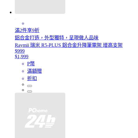
滿2件享9折
鋁合金打造，外型獨特，呈現傲人品味
Raymii 瑞米 R5-PLUS 鋁合金升降筆電架 增高支架
$999
$1,999
P幣
滿額贈
折扣