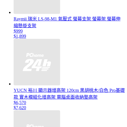
Raymii 瑞米 LS-98-M1 氣壓式 螢幕支架 螢幕架 螢幕伸
縮懸掛支架
$999
$1,899
YUCN 裕川 顯示器增高架 120cm 黑胡桃木/白色 Pro基礎
款 實木模組化增高架 電腦桌面收納墊高架
$6,570
$7,620