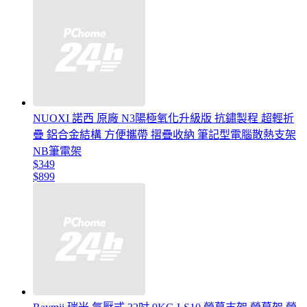
NUOXI 諾西 原廠 N3陽極氧化升級版 抗鏽製程 超輕折
疊 鋁合金結構 方便攜帶 摺疊收納 筆記型電腦散熱支架
NB筆電架
$349
$899