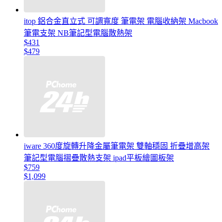
itop 鋁合金直立式 可調寬度 筆電架 電腦收納架 Macbook
筆電支架 NB筆記型電腦散熱架
$431
$479
iware 360度旋轉升降金屬筆電架 雙軸穩固 折疊增高架
筆記型電腦摺疊散熱支架 ipad平板繪圖板架
$759
$1,099