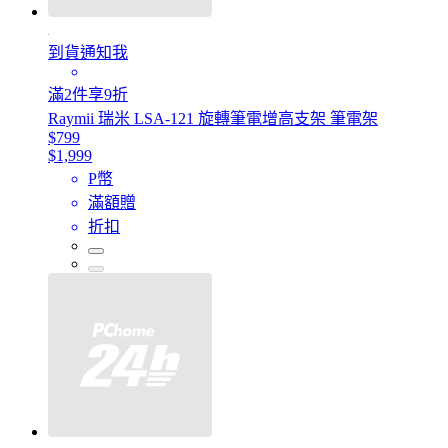
到貨通知我
滿2件享9折
Raymii 瑞米 LSA-121 旋轉筆電增高支架 筆電架
$799
$1,999
P幣
滿額贈
折扣