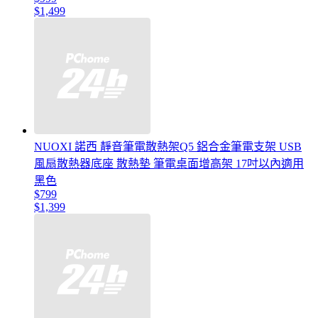
$1,499
NUOXI 諾西 靜音筆電散熱架Q5 鋁合金筆電支架 USB
風扇散熱器底座 散熱墊 筆電桌面增高架 17吋以內適用
黑色
$799
$1,399