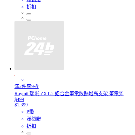
折扣
滿2件享9折
Raymii 瑞米 ZXT-2 鋁合金筆電散熱增高支架 筆電架
$499
$1,399
P幣
滿額贈
折扣