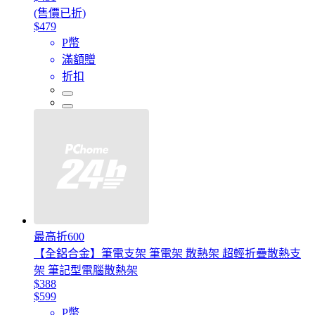
(售價已折)
$479
P幣
滿額贈
折扣
最高折600
【全鋁合金】筆電支架 筆電架 散熱架 超輕折疊散熱支
架 筆記型電腦散熱架
$388
$599
P幣