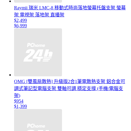
Raymii 瑞米 LMC-8 移動式時尚落地螢幕托盤支架 螢幕
架 電視架 落地架 直播架
$2,499
$6,999
OMG [雙風扇散熱] 升級版2合1筆電散熱支架 鋁合金可
調式筆記型電腦支架 雙軸可調 穩定支撐 (手機/電腦支
架)
$954
$1,399