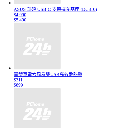
ASUS 華碩 USB-C 支架擴充基座 (DC310)
$4,990
$5,490
電競筆電六風扇雙USB高效散熱墊
$311
$899