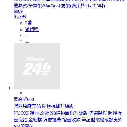
散熱架/筆電架/MacBook支架(適用於11-17.3吋)
$889
$1,299
P幣
滿額贈
最高折600
諾西原廠正品 陽極抗鏽升級版
NUOXI 諾西 原廠 N3陽極氧化升級版 抗鏽製程 超輕折
疊 鋁合金結構 方便攜帶 摺疊收納 筆記型電腦散熱支架
NB筆電架