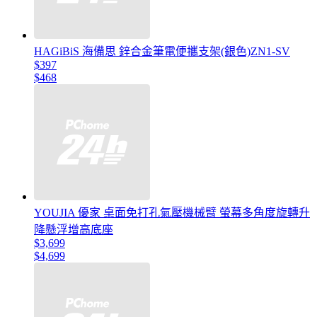
HAGiBiS 海備思 鋅合金筆電便攜支架(銀色)ZN1-SV
$397
$468
YOUJIA 優家 桌面免打孔氣壓機械臂 螢幕多角度旋轉升
降懸浮增高底座
$3,699
$4,699