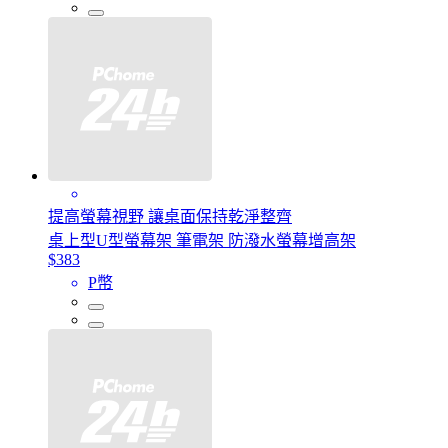
提高螢幕視野 讓桌面保持乾淨整齊
桌上型U型螢幕架 筆電架 防潑水螢幕增高架
$383
P幣