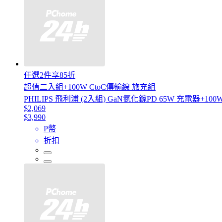
任選2件享85折
超值二入組+100W CtoC傳輸線 旅充組
PHILIPS 飛利浦 (2入組) GaN氮化鎵PD 65W 充電器+1
$2,069
$3,990
P幣
折扣