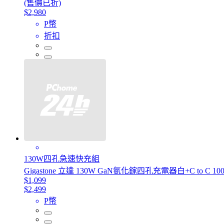
(售價已折)
$2,980
P幣
折扣
130W四孔急速快充組
Gigastone 立達 130W GaN氮化鎵四孔充電器白+C to C 100
$1,099
$2,499
P幣