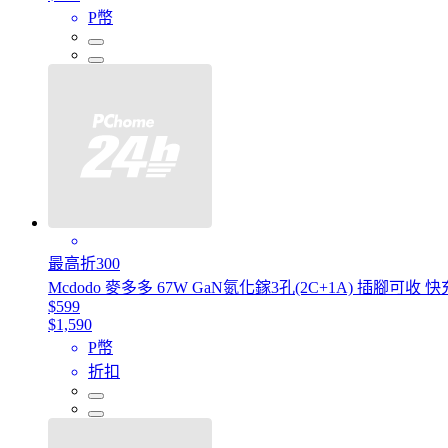
P幣
最高折300
Mcdodo 麥多多 67W GaN氮化鎵3孔(2C+1A) 插腳可收 
$599
$1,590
P幣
折扣