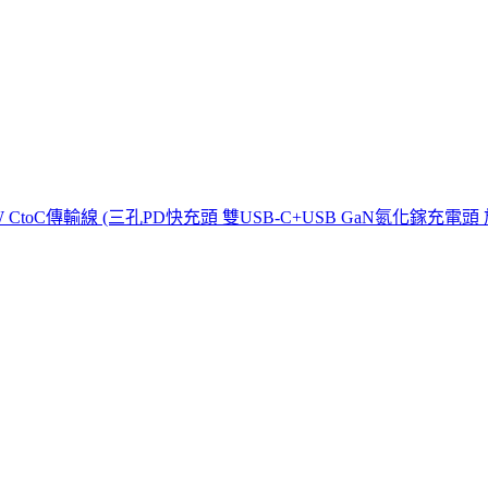
00W CtoC傳輸線 (三孔PD快充頭 雙USB-C+USB GaN氮化鎵充電頭