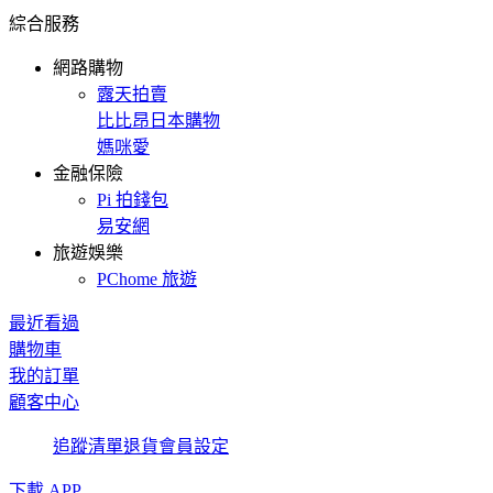
綜合服務
網路購物
露天拍賣
比比昂日本購物
媽咪愛
金融保險
Pi 拍錢包
易安網
旅遊娛樂
PChome 旅遊
最近看過
購物車
我的訂單
顧客中心
追蹤清單
退貨
會員設定
下載 APP