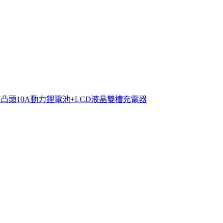
Ah認證版凸頭10A動力鋰電池+LCD液晶雙槽充電器