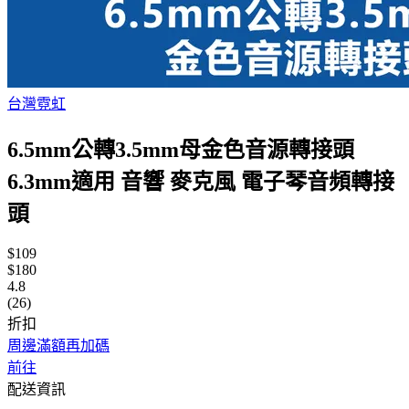
台灣霓虹
6.5mm公轉3.5mm母金色音源轉接頭
6.3mm適用 音響 麥克風 電子琴音頻轉接
頭
$109
$180
4.8
(26)
折扣
周邊滿額再加碼
前往
配送資訊