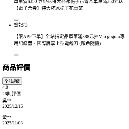
單筆滿$350 登記送特大杯冰梔子花青茶單筆滿350元送
【電子票券】特大杯冰梔子花青茶
登記抽
【限APP下單】全站指定品單筆滿888元抽Mio gogoro專
用記錄器、國際牌掌上型電鬍刀 (顏色隨機)
商品評價
全部評價
4.8
26則評價
吳**
2025/12/15
黃**
2025/11/03