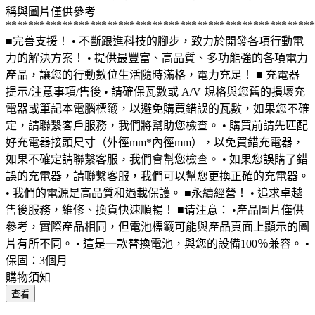
稱與圖片僅供參考
*******************************************************
■完善支援！ • 不斷跟進科技的腳步，致力於開發各項行動電
力的解決方案！ • 提供最豐富、高品質、多功能強的各項電力
產品，讓您的行動數位生活隨時滿格，電力充足！ ■ 充電器
提示/注意事項/售後 • 請確保瓦數或 A/V 規格與您舊的損壞充
電器或筆記本電腦標籤，以避免購買錯誤的瓦數，如果您不確
定，請聯繫客戶服務，我們將幫助您檢查。 • 購買前請先匹配
好充電器接頭尺寸（外徑mm*內徑mm），以免買錯充電器，
如果不確定請聯繫客服，我們會幫您檢查。 • 如果您誤購了錯
誤的充電器，請聯繫客服，我們可以幫您更換正確的充電器。
• 我們的電源是高品質和過載保護。 ■永續經營！ • 追求卓越
售後服務，維修、換貨快速順暢！ ■请注意： •產品圖片僅供
參考，實際產品相同，但電池標籤可能與產品頁面上顯示的圖
片有所不同。 • 這是一款替換電池，與您的設備100％兼容。 •
保固：3個月
購物須知
查看