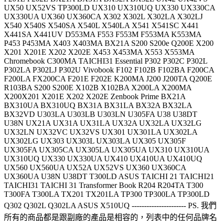
UX50 UX52VS TP300LD UX310 UX310UQ UX330 UX330CA
UX330UA UX360 UX360CA X302 X302L X302LA X302LJ
X540 X540S X540SA X540L X540LA X541 X541SC X441
X441SA X441UV D553MA F553 F553M F553MA K553MA
P453 P453MA X403 X403MA BX21A S200 S200e Q200E X200
X201 X201E X202 X202E X453 X453MA X553 X553MA
Chromebook C300MA TAICHI31 Essential P302 P302C P302L
P302LA P302LJ P302U Vivobook F102 F102B F102BA F200CA
F200LA FX200CA F201E F202E K200MA J200 J200TA Q200E
R103BA S200 S200E X102B X102BA X200LA X200MA
X200X201 X201E X202 X202E Zenbook Prime BX21A
BX310UA BX310UQ BX31A BX31LA BX32A BX32LA
BX32VD U303LA U303LB U303LN U305FA U38 U38DT
U38N UX21A UX31A UX31LA UX32A UX32LA UX32LG
UX32LN UX32VC UX32VS UX301 UX301LA UX302LA
UX302LG UX303 UX303L UX303LA UX305 UX305F
UX305FA UX305CA UX305LA UX305UA UX310 UX310UA
UX310UQ UX330 UX330UA UX410 UX410UA UX410UQ
UX560 UX560UA UX52A UX52VS UX360 UX360CA
UX360UA U38N U38DT T300LD ASUS TAICHI 21 TAICHI21
TAICHI31 TAICHI 31 Transformer Book R204 R204TA T300
T300FA T300LA TX201 TX201LA TP300 TP300LA TP300LD
Q302 Q302L Q302LA ASUS X510UQ ---------------------- PS. 我們
所有的商品都是跟副廠的產品是相容的，列表中的任何品牌名