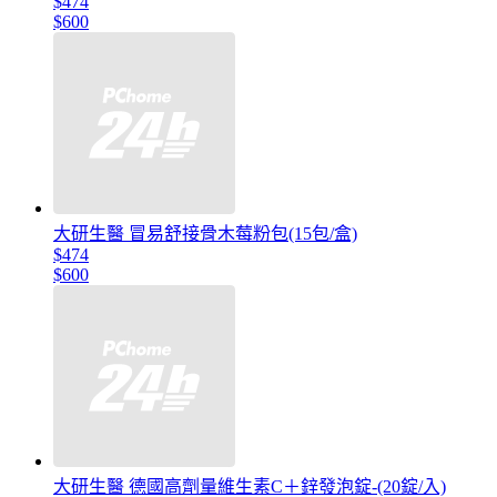
$474
$600
大研生醫 冒易舒接骨木莓粉包(15包/盒)
$474
$600
大研生醫 德國高劑量維生素C＋鋅發泡錠-(20錠/入)