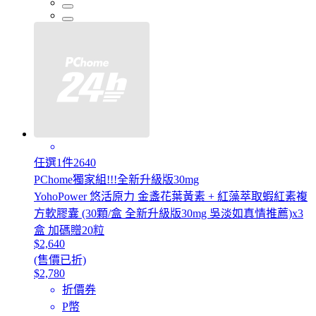
任選1件2640
PChome獨家組!!!全新升級版30mg
YohoPower 悠活原力 金盞花葉黃素 + 紅藻萃取蝦紅素複
方軟膠囊 (30顆/盒 全新升級版30mg 吳淡如真情推薦)x3
盒 加碼贈20粒
$2,640
(售價已折)
$2,780
折價券
P幣