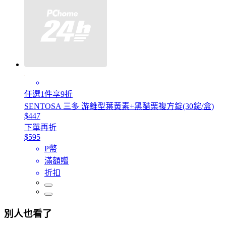
任選1件享9折
SENTOSA 三多 游離型葉黃素+黑醋栗複方錠(30錠/盒)
$447
下單再折
$595
P幣
滿額贈
折扣
別人也看了