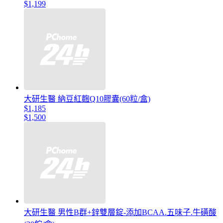
$1,199
大研生醫 納豆紅麴Q10膠囊(60粒/盒)
$1,185
$1,500
大研生醫 男性B群+鋅雙層錠-添加BCAA.五味子.牛磺酸