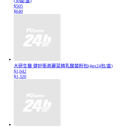
(30錠/盒)
$505
$640
大研生醫 健好衛高麗菜精乳酸菌粉包(4gx24包/盒)
$1,042
$1,320