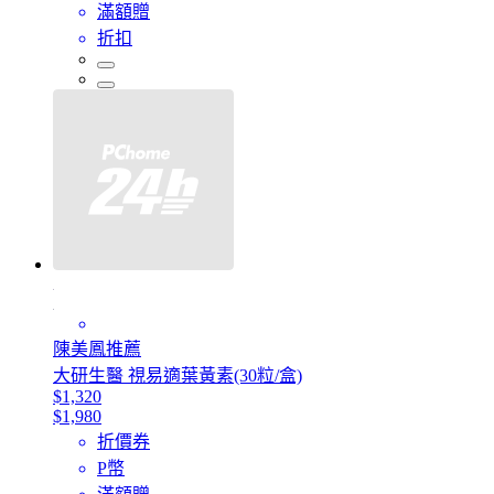
滿額贈
折扣
陳美鳳推薦
大研生醫 視易適葉黃素(30粒/盒)
$1,320
$1,980
折價券
P幣