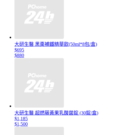
大研生醫 黑棗補鐵精華飲(50ml*8包/盒)
$695
$880
大研生醫 超燃藤黃果乳酸菌錠 (30錠/盒)
$1,185
$1,500