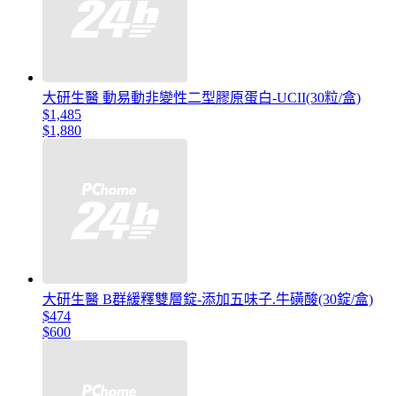
大研生醫 動易動非變性二型膠原蛋白-UCII(30粒/盒)
$1,485
$1,880
大研生醫 B群緩釋雙層錠-添加五味子.牛磺酸(30錠/盒)
$474
$600