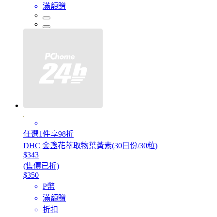
滿額贈
任選1件享98折
DHC 金盞花萃取物葉黃素(30日份/30粒)
$343
(售價已折)
$350
P幣
滿額贈
折扣