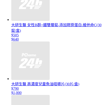
大研生醫 女性B群+鐵雙層錠-添加膠原蛋白.維他命C(30
錠/盒)
$505
$640
大研生醫 高濃度兒童魚油咀嚼片(30片/盒)
$790
$1,000