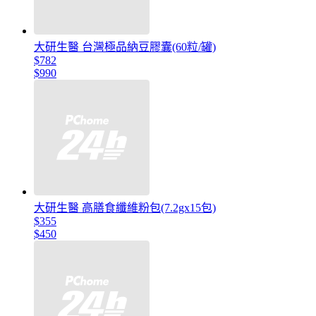
大研生醫 台灣極品納豆膠囊(60粒/罐)
$782
$990
大研生醫 高膳食纖維粉包(7.2gx15包)
$355
$450