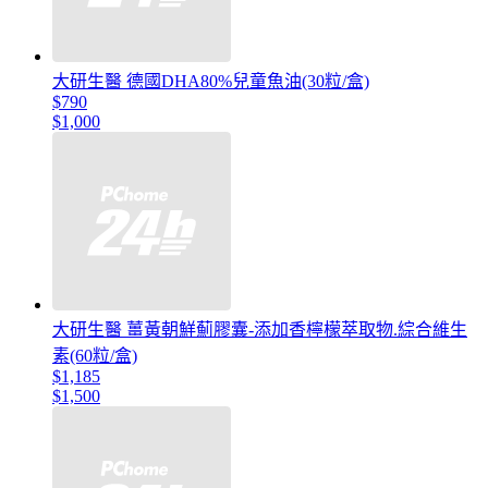
大研生醫 德國DHA80%兒童魚油(30粒/盒)
$790
$1,000
大研生醫 薑黃朝鮮薊膠囊-添加香檸檬萃取物.綜合維生
素(60粒/盒)
$1,185
$1,500