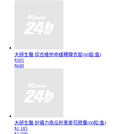
大研生醫 綜合維他命緩釋膜衣錠(60錠/盒)
$505
$640
大研生醫 好攝力南瓜籽黑麥花膠囊(60粒/盒)
$1,185
$1,500