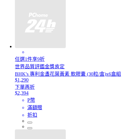
任選1件享9折
世界品質評鑑金獎肯定
BHK's 專利金盞花葉黃素 軟膠囊 (30粒/盒)x6盒組
$1,290
下單再折
$2,394
P幣
滿額贈
折扣