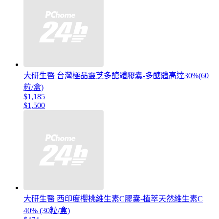
大研生醫 台灣極品靈芝多醣體膠囊-多醣體高達30%(60
粒/盒)
$1,185
$1,500
大研生醫 西印度櫻桃維生素C膠囊-植萃天然維生素C
40% (30粒/盒)