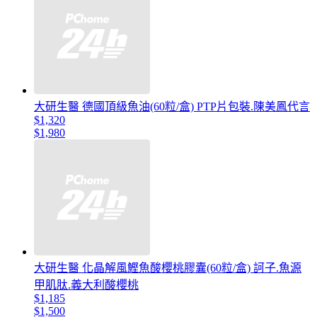
大研生醫 德國頂級魚油(60粒/盒) PTP片包裝.陳美鳳代言
$1,320
$1,980
大研生醫 化晶解風鰹魚酸櫻桃膠囊(60粒/盒) 訶子.魚源
甲肌肽.義大利酸櫻桃
$1,185
$1,500