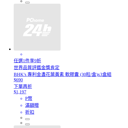
任選1件享9折
世界品質評鑑金獎肯定
BHK's 專利金盞花葉黃素 軟膠囊 (30粒/盒)x3盒組
$690
下單再折
$1,197
P幣
滿額贈
折扣