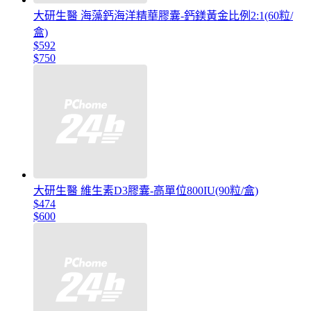
大研生醫 海藻鈣海洋精華膠囊-鈣鎂黃金比例2:1(60粒/
盒)
$592
$750
大研生醫 維生素D3膠囊-高單位800IU(90粒/盒)
$474
$600