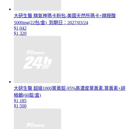
大研生醫 精氣神瑪卡粉包-美國天然所瑪卡+精胺酸
5000mg(22包/盒)_到期日：2027/03/24
$1,042
$1,320
大研生醫 超級1000薑黃錠-95%高濃度薑黃素.薑黃素+胡
椒鹼(60錠/盒)
$1,185
$1,500