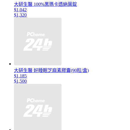
大研生醫 100%黑瑪卡透納葉錠
$1,042
$1,320
大研生醫 好睡眠芝麻素膠囊(90粒/盒)
$1,185
$1,500