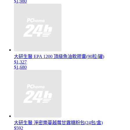
$1,980
大研生醫 EPA 1200 頂級魚油軟膠囊(90粒/罐)
$1,327
$1,680
大研生醫 淨密樂蔓越莓甘露糖粉包(24包/盒)
$592