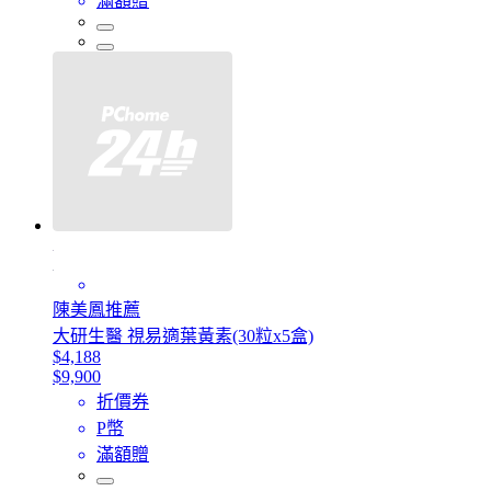
滿額贈
陳美鳳推薦
大研生醫 視易適葉黃素(30粒x5盒)
$4,188
$9,900
折價券
P幣
滿額贈