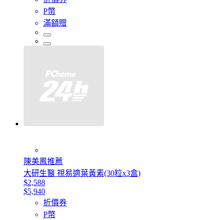
P幣
滿額贈
陳美鳳推薦
大研生醫 視易適葉黃素(30粒x3盒)
$2,588
$5,940
折價券
P幣