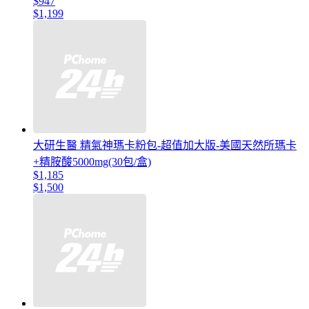
$947
$1,199
大研生醫 精氣神瑪卡粉包-超值加大版-美國天然所瑪卡
+精胺酸5000mg(30包/盒)
$1,185
$1,500