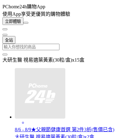
PChome24h購物App
使用App享受更優質的購物體驗
立即體驗
全站
大研生醫 視易適葉黃素(30粒/盒)x15盒
8/6 - 8/9★父親節健康首選 第2件3折(售價已含)
大研生醫 視易適葉黃素(30粒/盒)x2盒