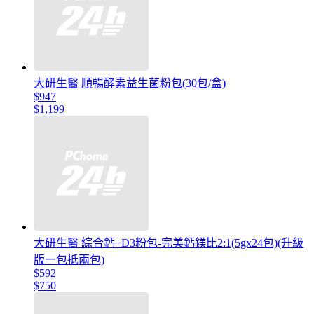
大研生醫 順暢酵素益生菌粉包(30包/盒)
$947
$1,199
大研生醫 綜合鈣+D3粉包-完美鈣鎂比2:1(5gx24包)(升級
版一包抵兩包)
$592
$750