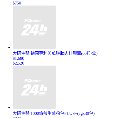
$750
大研生醫 德國專利苦瓜胜肽肉桂膠囊(60粒/盒)
$1,680
$2,520
大研生醫 1000億益生菌粉包PLUS+(2gx30包)