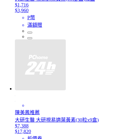
$1,716
$3,960
P幣
滿額贈
陳美鳳推薦
大研生醫 大研視易適葉黃素(30粒x9盒)
$7,388
$17,820
折價券