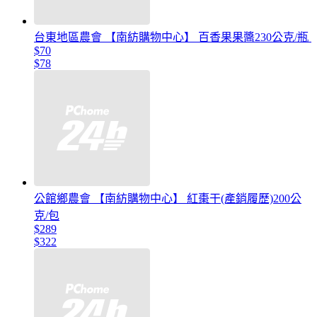
台東地區農會 【南紡購物中心】 百香果果醬230公克/瓶
$70
$78
公館鄉農會 【南紡購物中心】 紅棗干(產銷履歷)200公
克/包
$289
$322