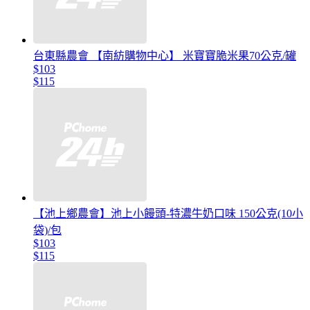
台東縣農會 【南紡購物中心】 米寶寶脆米果70公克/罐
$103
$115
【池上鄉農會】池上小饅頭-特濃牛奶口味 150公克(10小
袋)/包
$103
$115