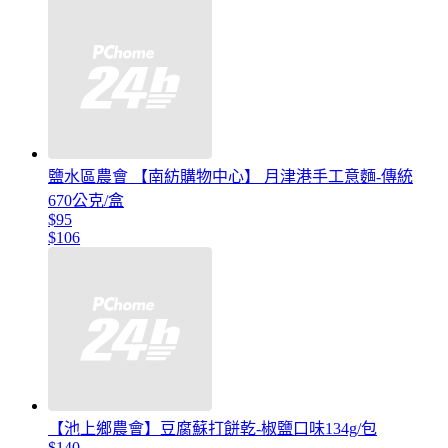
鹽水區農會 【南紡購物中心】 月津港手工意麵-傳統
670公克/盒
$95
$106
【池上鄉農會】豆腐蘇打餅乾-椒鹽口味134g/包
$140