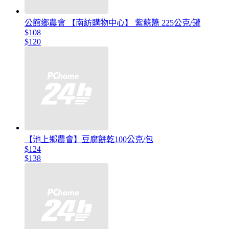
公館鄉農會 【南紡購物中心】 紫蘇醬 225公克/罐
$108
$120
【池上鄉農會】豆腐餅乾100公克/包
$124
$138