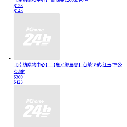
【南紡購物中心】 關廟麵1200公克/包
$128
$143
【南紡購物中心】 【魚池鄉農會】台茶18號-紅玉(75公
克/罐)
$380
$423