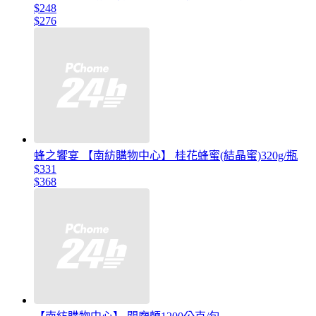
$248
$276
蜂之饗宴 【南紡購物中心】 桂花蜂蜜(結晶蜜)320g/瓶
$331
$368