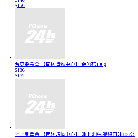
$156
台東縣農會 【南紡購物中心】 柴魚花100g
$136
$152
池上鄉農會 【南紡購物中心】 池上米餅-醬燒口味106公