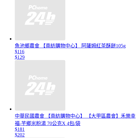
魚池鄉農會 【南紡購物中心】 阿薩姆紅茶酥餅105g
$116
$129
中華民國農會 【南紡購物中心】 【大甲區農會】禾樂幸
福-芋鄉米粉湯 70公克X 4包/袋
$181
$202