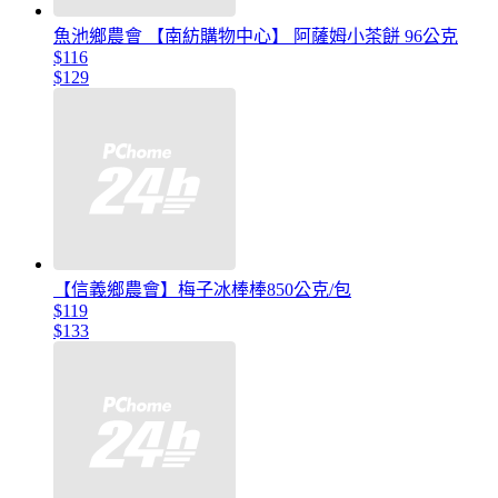
魚池鄉農會 【南紡購物中心】 阿薩姆小茶餅 96公克
$116
$129
【信義鄉農會】梅子冰棒棒850公克/包
$119
$133