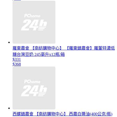
羅東農會 【南紡購物中心】 【羅東鎮農會】羅董特濃低
糖台灣豆奶 245毫升x12瓶/箱
$331
$368
西螺鎮農會 【南紡購物中心】 西農白醬油(400公克/瓶)