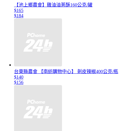
【池上鄉農會】雞油油蔥酥160公克/罐
$165
$184
台東縣農會 【南紡購物中心】 剝皮辣椒400公克/瓶
$140
$156