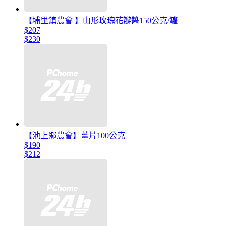
【埔里鎮農會 】山形玫瑰花瓣醬150公克/罐
$207
$230
【池上鄉農會】薑片100公克
$190
$212