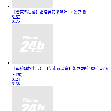
【台東縣農會】蜜洛神花果醬汁350公克/瓶
$157
$175
【南紡購物中心】 【新市區農會】茶豆香酥 192公克/16
入(盒)
$124
$138