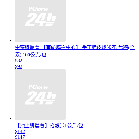
中寮鄉農會 【南紡購物中心】 手工脆皮爆米花-焦糖(全
素) 100公克/包
$82
$92
【池上鄉農會】拾穀米1公斤/包
$132
$147