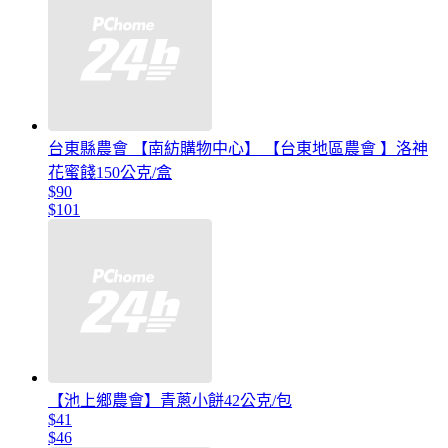
台東縣農會 【南紡購物中心】 【台東地區農會 】洛神
花蜜餞150公克/盒
$90
$101
【池上鄉農會】青蔥小餅42公克/包
$41
$46