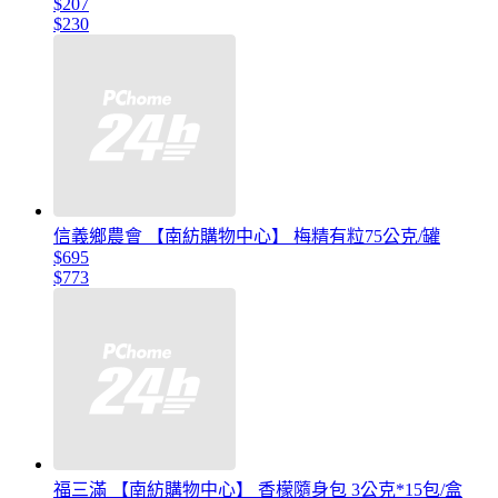
$207
$230
信義鄉農會 【南紡購物中心】 梅精有粒75公克/罐
$695
$773
福三滿 【南紡購物中心】 香檬隨身包 3公克*15包/盒