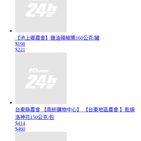
【池上鄉農會】雞油辣椒醬160公克/罐
$198
$221
台東縣農會 【南紡購物中心】 【台東地區農會 】乾燥
洛神花150公克/包
$414
$460