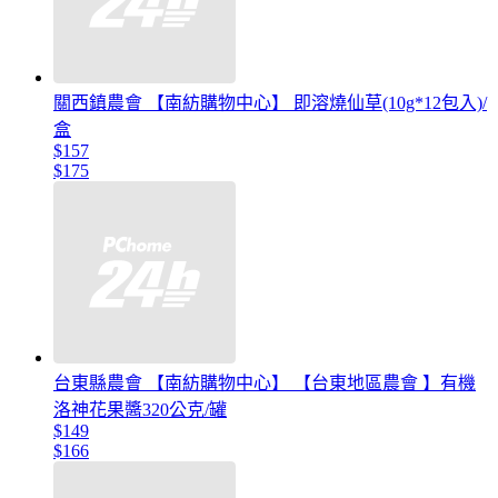
關西鎮農會 【南紡購物中心】 即溶燒仙草(10g*12包入)/
盒
$157
$175
台東縣農會 【南紡購物中心】 【台東地區農會 】有機
洛神花果醬320公克/罐
$149
$166