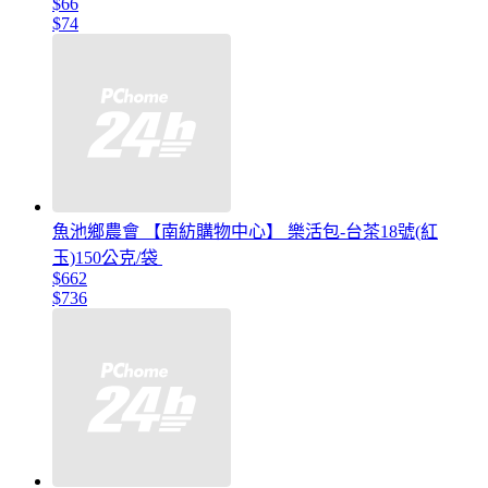
$66
$74
魚池鄉農會 【南紡購物中心】 樂活包-台茶18號(紅
玉)150公克/袋
$662
$736