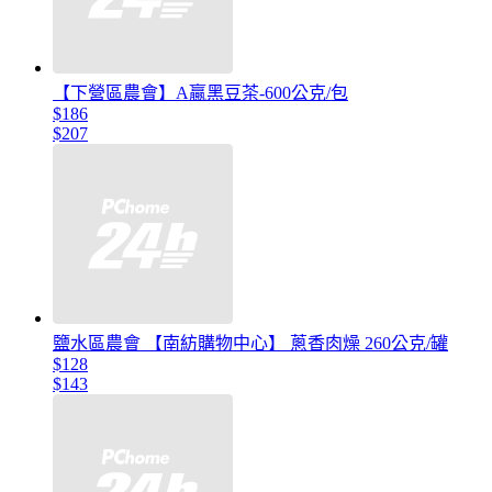
【下營區農會】A贏黑豆茶-600公克/包
$186
$207
鹽水區農會 【南紡購物中心】 蔥香肉燥 260公克/罐
$128
$143