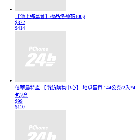
【池上鄉農會】極品洛神花100g
$372
$414
信華農特產 【南紡購物中心】 地瓜蛋捲 144公克(2入*4
包)/盒
$99
$110