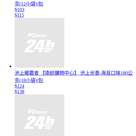
克(12小袋)/包
$103
$115
池上鄉農會 【南紡購物中心】 池上米香-海苔口味180公
克(18小袋)/包
$124
$138