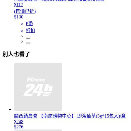
$117
(售價已折)
$130
P幣
折扣
別人也看了
關西鎮農會 【南紡購物中心】 即溶仙草(3g*15包入)/盒
$248
$276