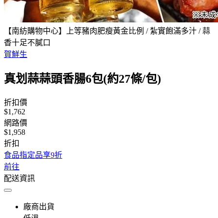
【南紡購物中心】上等豬肉肥瘦黃金比例 / 紮實飽滿多汁 / 蒜
香十足不膩口
賀鮮生
真划蒜蒜頭香腸6包(約27條/包)
折扣價
$1,762
網路價
$1,958
折扣
食品指定品享9折
前往
配送資訊
廠商出貨