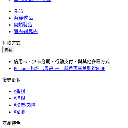
食品
海鮮/肉品
肉類製品
臘肉/鹹豬肉
付款方式
查看
信用卡、無卡分期、行動支付，與其他多種方式
PChome 聯名卡最高6%，新戶再享首刷禮800P
搜尋更多
#香腸
#培根
#漢堡/肉排
#豬腳
商品特色