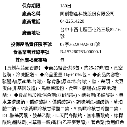
保存期限
180
日
廠商名稱
同創物產科技股份有限公司
04-22514220
廠商電話
台中市西屯區西屯路三段82-16
廠商地址
號
投保產品責任險字號
07字362209A8001號
B-153260763-00000-1
食品業者登錄字號
其他應揭露事項
無
【真划蒜蒜頭香腸】 ◆商品組合:共6包，約25-27條/包，真空
包裝，冷凍配送。 ◆商品重量:1kg±10%/包。 ◆商品內容物:
豬腿肉(原產地:台灣)、豬背脂(原產地:台灣)、糖、蒜頭、大豆
蛋白(非基因改造)、馬鈴薯澱粉、食鹽、豬腸衣(原產地:荷
蘭)。 ◆食品添加物:保色劑(亞硝酸鈉)、結著劑(多磷酸鈉、無
水焦磷酸鈉、偏磷酸鈉、偏磷酸鉀)、調味劑(L-麩酸鈉、琥珀
酸二鈉、5’次黃嘌呤核甘磷酸二鈉、5’鳥嘌呤核甘呤酸二鈉，
DL-胺基丙酸，胺基乙酸，L-天門冬酸鈉、無水醋酸鈉、檸檬
酸鈉)甜味劑(甘草酸一銨)香料(乙基麥芽醇)，著色劑(食用紅色