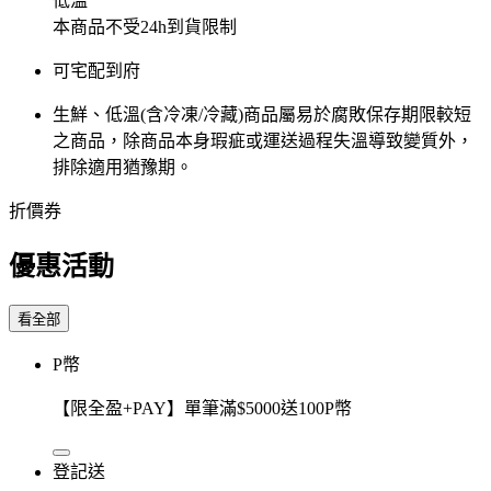
低溫
本商品不受24h到貨限制
可宅配到府
生鮮、低溫(含冷凍/冷藏)商品屬易於腐敗保存期限較短
之商品，除商品本身瑕疵或運送過程失溫導致變質外，
排除適用猶豫期。
折價券
優惠活動
看全部
P幣
【限全盈+PAY】單筆滿$5000送100P幣
登記送