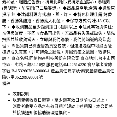
素40號、胭脂紅色素)，抗氧化劑(L-異抗壞血酸鈉)，膨脹劑
(鉀明礬)，防腐劑(已二烯酸鉀)。 ◆商品原產地:台灣 ◆過敏原
提示:無 ◆建議料理方式:煎、蒸、炸。 ◆特色料理佳餚:烤香
腸、香腸乳酪捲、香腸義大利麵。 ◆保存方式:冷凍-18℃以
下。 ◆收到商品至少距到期日:6個月以上 ◆注意事項與備註:
※保證鮮度，不回收食品再出售，若商品有失溫或缺失，請先
拍照並於收貨當天，立即與我們聯繫，我們將竭誠的為您處
理。 ※出貨前已檢查皆為真空包裝，但運送過程中可能因碰
撞造成失真空，非可避免之狀況，非屬瑕疵之範圍，敬請見
諒。 廠商名稱:同創物產科技股份有限公司 廠商地址:台中市西
屯區西屯路三段82-16號 服務電話:04-22514220 食品業者登錄
字號:B-153260763-00000-1 產品責任險字號:泰安產物產品責任
險07字362209A8001號
備註
效期說明
以消費者收受日起算，至少距有效日期前
45
日以上。
消費者收受商品之有效日期若短於上述期間，本公司將
於接獲通知後協助辦理退換貨。