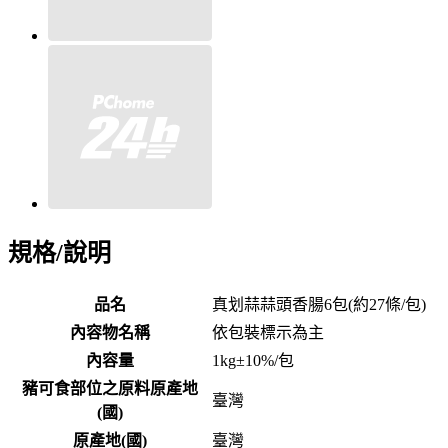
規格/說明
品名
真划蒜蒜頭香腸6包(約27條/包)
內容物名稱
依包裝標示為主
內容量
1kg±10%/包
豬可食部位之原料原產地
臺灣
(國)
原產地(國)
臺灣