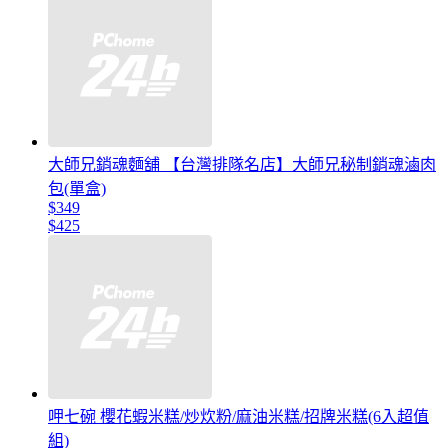
大師兄銷魂麵舖 【台灣排隊名店】大師兄秘制銷魂滷肉
包(單盒)
$349
$425
呷七碗 櫻花蝦米糕/炒炊粉/麻油米糕/招牌米糕(6入超值
組)