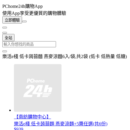
PChome24h購物App
使用App享受更優質的購物體驗
立即體驗
全站
樂活e棧 低卡蒟蒻麵 燕麥涼麵6入/袋,共2袋 (低卡 低熱量 低糖)
【南紡購物中心】
樂活e棧 低卡蒟蒻麵 燕麥涼麵+5醬任選(共6份)
$939