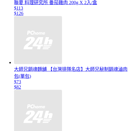
聯夏 料理研究所 番茄雞肉 200g X 2入/盒
$113
$126
大師兄銷魂麵舖 【台灣排隊名店】大師兄秘制銷魂滷肉
包(單包)
$73
$82