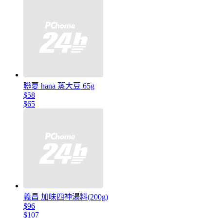
聯夏 hana 蒸大豆 65g
$58
$65
義昌 加味四神湯料(200g)
$96
$107