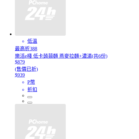
低溫
最高折388
樂活e棧 低卡蒟蒻麵 燕麥拉麵+濃湯(共6份)
$879
(售價已折)
$939
P幣
折扣