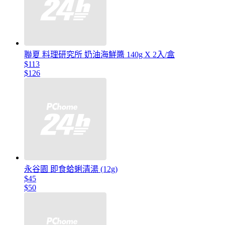
聯夏 料理研究所 奶油海鮮醬 140g X 2入/盒
$113
$126
永谷園 即食蛤蜊清湯 (12g)
$45
$50