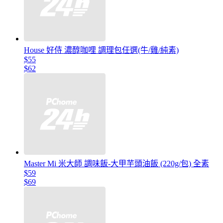
House 好侍 濃醇咖哩 調理包任選(牛/雞/純素)
$55
$62
Master Mi 米大師 調味飯-大甲芋頭油飯 (220g/包) 全素
$59
$69