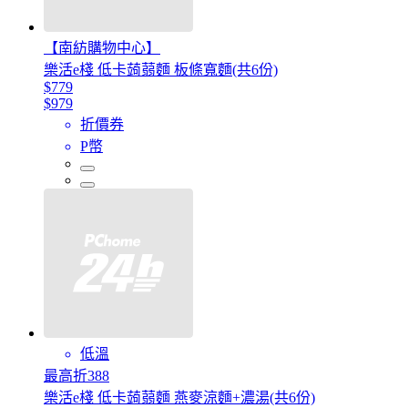
【南紡購物中心】
樂活e棧 低卡蒟蒻麵 板條寬麵(共6份)
$779
$979
折價券
P幣
低溫
最高折388
樂活e棧 低卡蒟蒻麵 燕麥涼麵+濃湯(共6份)