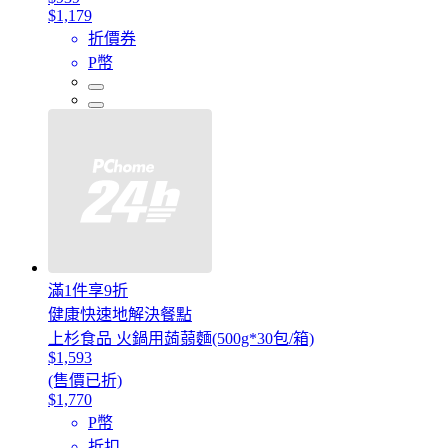
$1,179
折價券
P幣
滿1件享9折
健康快速地解決餐點
上杉食品 火鍋用蒟蒻麵(500g*30包/箱)
$1,593
(售價已折)
$1,770
P幣
折扣