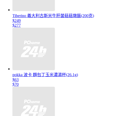
Tiberino 義大利古斯米牛肝菌菇菇燉飯(200克)
$249
$277
pokka 波卡 麵包丁玉米濃湯杯(26.1g)
$63
$70