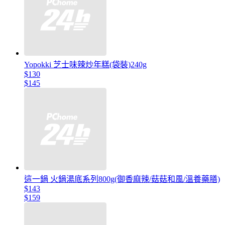
Yopokki 芝士味辣炒年糕(袋裝)240g
$130
$145
這一鍋 火鍋湯底系列800g(御香麻辣/菇菇和風/溫養藥膳)
$143
$159