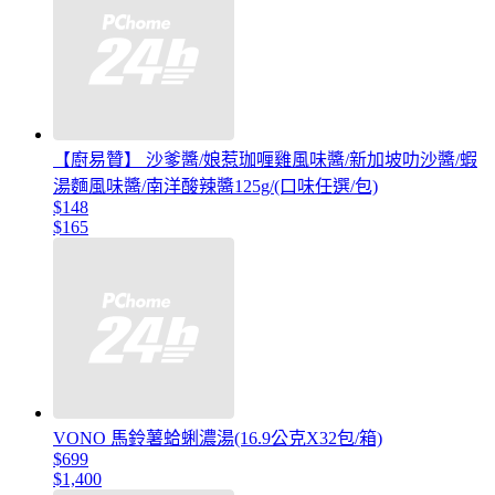
【廚易贊】 沙爹醬/娘惹珈喱雞風味醬/新加坡叻沙醬/蝦
湯麵風味醬/南洋酸辣醬125g/(口味任選/包)
$148
$165
VONO 馬鈴薯蛤蜊濃湯(16.9公克X32包/箱)
$699
$1,400