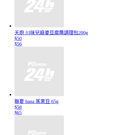
天廚 川味兒麻婆豆腐醬調理包200g
$50
$56
聯夏 hana 蒸黑豆 65g
$58
$65