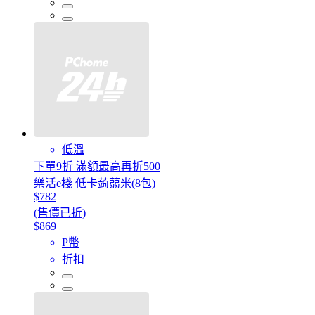
低溫
下單9折 滿額最高再折500
樂活e棧 低卡蒟蒻米(8包)
$782
(售價已折)
$869
P幣
折扣