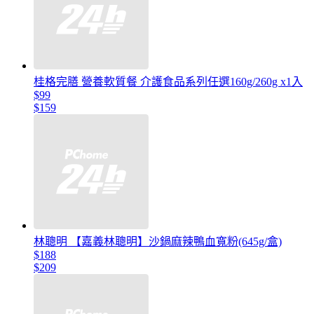
桂格完膳 營養軟質餐 介護食品系列任選160g/260g x1入
$99
$159
林聰明 【嘉義林聰明】沙鍋麻辣鴨血寬粉(645g/盒)
$188
$209