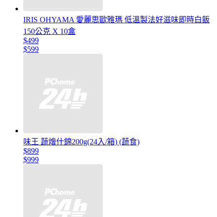
IRIS OHYAMA 愛麗思歐雅瑪 低溫製法好滋味即時白飯
150公克 X 10盒
$499
$599
味王 蔬燴什錦200g(24入/箱) (蔬食)
$899
$999