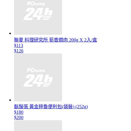
聯夏 料理研究所 筍香燜肉 200g X 2入/盒
$113
$126
鬍鬚張 黃金粹魯便利包(袋裝) (252g)
$180
$200