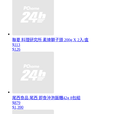
聯夏 料理研究所 素燒獅子頭 200g X 2入/盒
$113
$126
尾西食品 尾西 即食沖泡飯糰42g 8包組
$879
$1,390