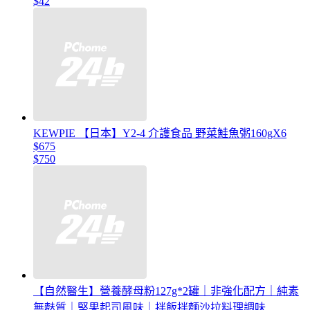
$42
KEWPIE 【日本】Y2-4 介護食品 野菜鮭魚粥160gX6
$675
$750
【自然醫生】營養酵母粉127g*2罐｜非強化配方｜純素
無麩質｜堅果起司風味｜拌飯拌麵沙拉料理調味