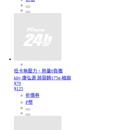
低卡無壓力、熱量0負擔
khy 康弘源 蒟蒻麵175g-椒麻
$79
$125
折價券
P幣