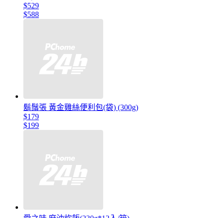
$529
$588
鬍鬚張 黃金雞絲便利包(袋) (300g)
$179
$199