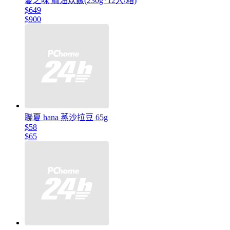
愛之味 麻油炊飯(230g*12入/箱)
$649
$900
聯夏 hana 蒸沙拉豆 65g
$58
$65