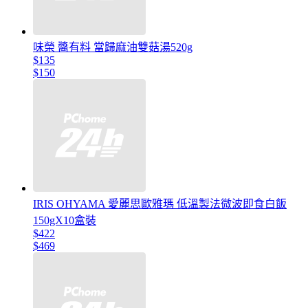
味榮 醬有料 當歸麻油雙菇湯520g
$135
$150
IRIS OHYAMA 愛麗思歐雅瑪 低溫製法微波即食白飯
150gX10盒裝
$422
$469