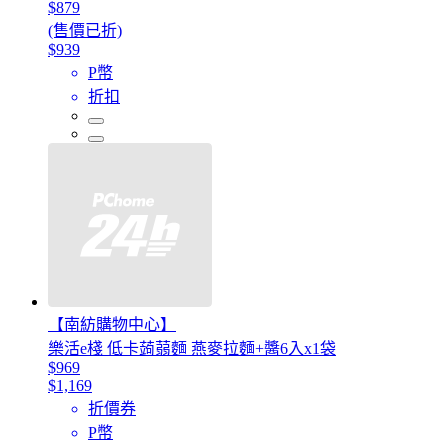
$879
(售價已折)
$939
P幣
折扣
【南紡購物中心】
樂活e棧 低卡蒟蒻麵 燕麥拉麵+醬6入x1袋
$969
$1,169
折價券
P幣