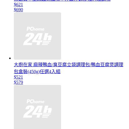
$621
$690
大廚在家 麻辣鴨血/臭豆腐立袋調理包/鴨血豆腐煲調理
包盒裝(450g)任選4入組
$521
$579