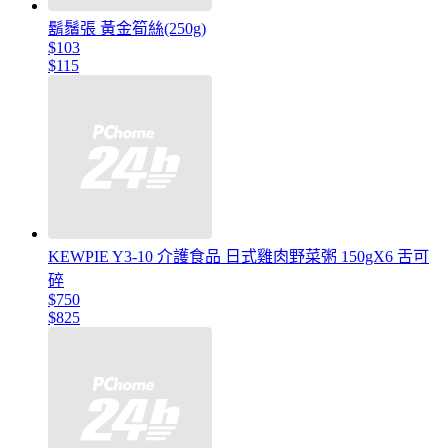
鬍鬚張 黃金筍絲(250g)
$103
$115
KEWPIE Y3-10 介護食品 日式雞肉野菜粥 150gX6 舌可
碎
$750
$825