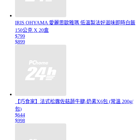
IRIS OHYAMA 愛麗思歐雅瑪 低溫製法好滋味即時白飯
150公克 X 20盒
$799
$899
【巧食家】法式松露佐菇蔬牛腱-奶素X6包 (常溫 200g/
包)
$644
$998