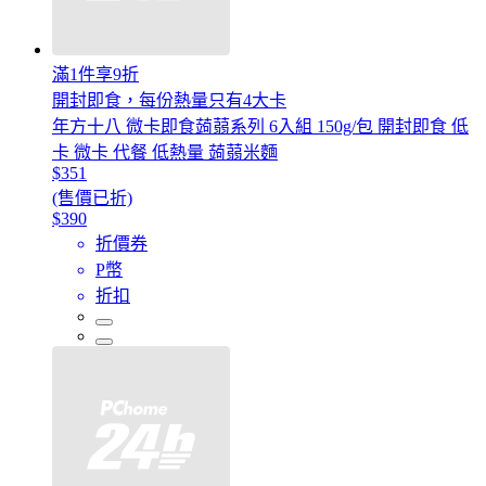
滿1件享9折
開封即食，每份熱量只有4大卡
年方十八 微卡即食蒟蒻系列 6入組 150g/包 開封即食 低
卡 微卡 代餐 低熱量 蒟蒻米麵
$351
(售價已折)
$390
折價券
P幣
折扣