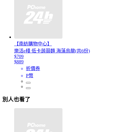
【南紡購物中心】
樂活e棧 低卡蒟蒻麵 海藻烏龍(共6份)
$709
$889
折價券
P幣
別人也看了