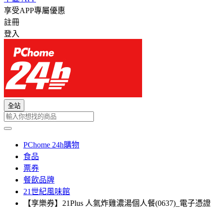
享受APP專屬優惠
註冊
登入
全站
PChome 24h購物
食品
票券
餐飲品牌
21世紀風味館
【享樂券】21Plus 人氣炸雞濃湯個人餐(0637)_電子憑證