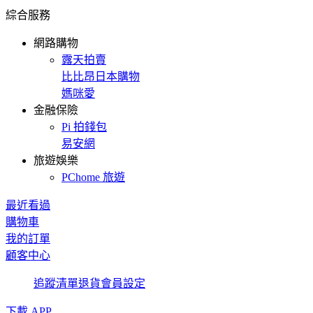
綜合服務
網路購物
露天拍賣
比比昂日本購物
媽咪愛
金融保險
Pi 拍錢包
易安網
旅遊娛樂
PChome 旅遊
最近看過
購物車
我的訂單
顧客中心
追蹤清單
退貨
會員設定
下載 APP