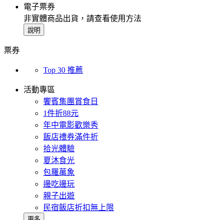
電子票券
非實體商品出貨，請查看使用方法
說明
票券
Top 30 推薦
活動專區
饗賓集團賞食日
1件折88元
年中電影歡樂秀
飯店禮券滿件折
拾光體驗
夏沐食光
包羅萬象
邊吃邊玩
親子出遊
民宿飯店折扣無上限
更多