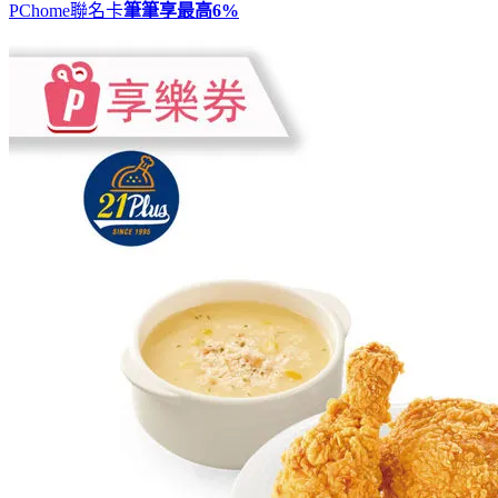
PChome聯名卡
筆筆享最高
6%