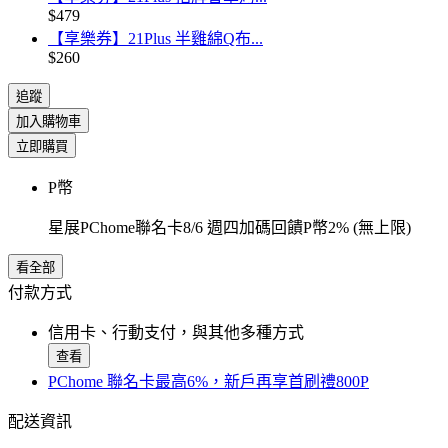
$479
【享樂券】21Plus 半雞綿Q布...
$260
追蹤
加入購物車
立即購買
P幣
星展PChome聯名卡8/6 週四加碼回饋P幣2% (無上限)
看全部
付款方式
信用卡、行動支付，與其他多種方式
查看
PChome 聯名卡最高6%，新戶再享首刷禮800P
配送資訊