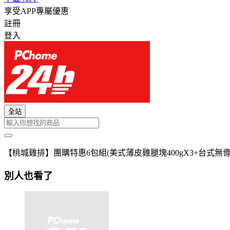
享受APP專屬優惠
註冊
登入
全站
【桃城雞排】團購特惠6包組(美式薄皮雞腿塊400gX3+台式無骨
別人也看了