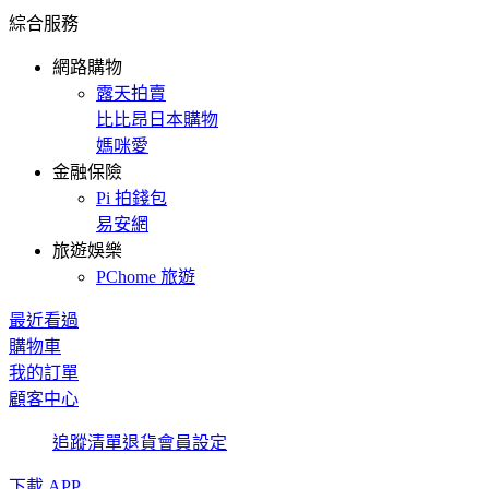
綜合服務
網路購物
露天拍賣
比比昂日本購物
媽咪愛
金融保險
Pi 拍錢包
易安網
旅遊娛樂
PChome 旅遊
最近看過
購物車
我的訂單
顧客中心
追蹤清單
退貨
會員設定
下載 APP