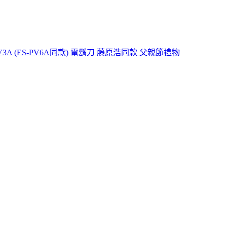
PV3A (ES-PV6A同款) 電鬍刀 藤原浩同款 父親節禮物