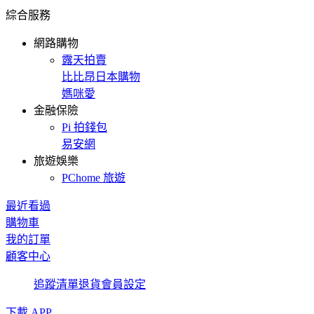
綜合服務
網路購物
露天拍賣
比比昂日本購物
媽咪愛
金融保險
Pi 拍錢包
易安網
旅遊娛樂
PChome 旅遊
最近看過
購物車
我的訂單
顧客中心
追蹤清單
退貨
會員設定
下載 APP