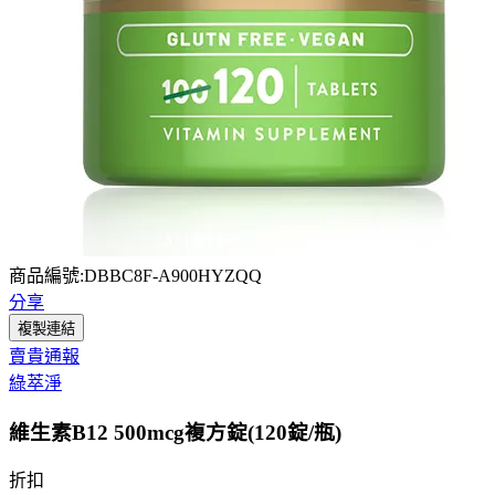
商品編號:DBBC8F-A900HYZQQ
分享
複製連結
賣貴通報
綠萃淨
維生素B12 500mcg複方錠(120錠/瓶)
折扣