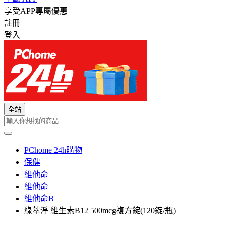
享受APP專屬優惠
註冊
登入
全站
PChome 24h購物
保健
維他命
維他命
維他命B
綠萃淨 維生素B12 500mcg複方錠(120錠/瓶)