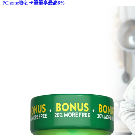
PChome聯名卡
筆筆享最高
6%