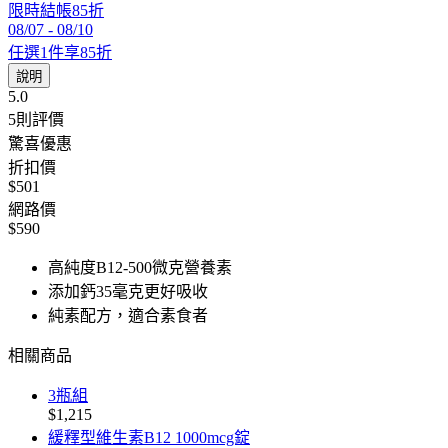
限時結帳85折
08/07
-
08/10
任選1件享85折
說明
5.0
5
則評價
驚喜優惠
折扣價
$501
網路價
$590
高純度B12-500微克營養素
添加鈣35毫克更好吸收
純素配方，適合素食者
相關商品
3瓶組
$1,215
緩釋型維生素B12 1000mcg錠