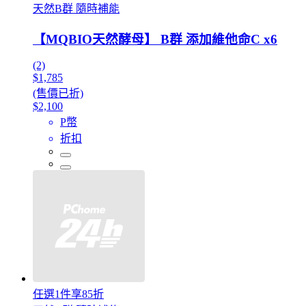
天然B群 隨時補能
【MQBIO天然酵母】 B群 添加維他命C x6
(2)
$1,785
(售價已折)
$2,100
P幣
折扣
任選1件享85折