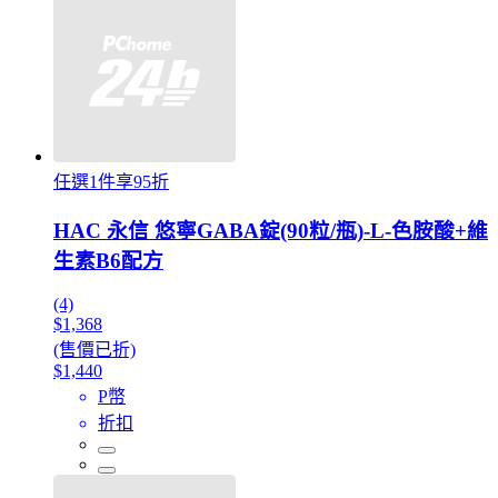
任選1件享95折
HAC 永信 悠寧GABA錠(90粒/瓶)-L-色胺酸+維
生素B6配方
(4)
$1,368
(售價已折)
$1,440
P幣
折扣