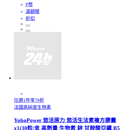
P幣
滿額贈
折扣
任選1件享79折
法國高純度生物素
YohoPower 悠活原力 悠活生法素複方膠囊
x1(30粒/盒 高劑量 生物素 鋅 甘胺酸亞鐵 B5