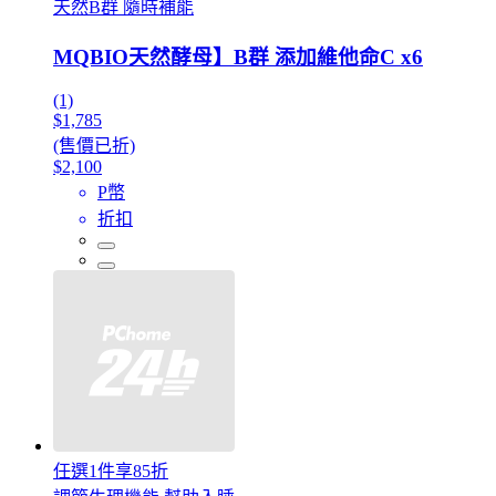
天然B群 隨時補能
MQBIO天然酵母】B群 添加維他命C x6
(1)
$1,785
(售價已折)
$2,100
P幣
折扣
任選1件享85折