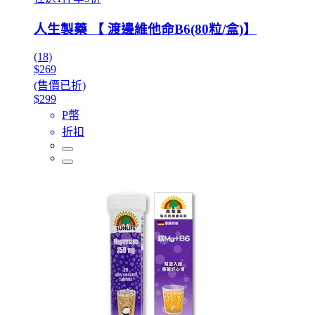
人生製藥 【 渡邊維他命B6(80粒/盒)】
(18)
$269
(售價已折)
$299
P幣
折扣