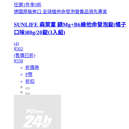
任選1件享9折
德國原裝進口 全球維他命發泡營養品領先專家
SUNLIFE 森萊富 鎂Mg+B6維他命發泡錠(橘子
口味)80g/20錠(3入組)
(4)
$502
(售價已折)
$558
折價券
P幣
折扣