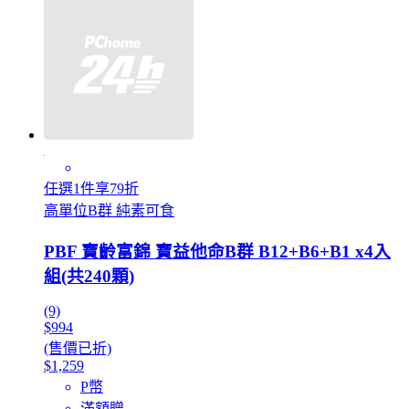
任選1件享79折
高單位B群 純素可食
PBF 寶齡富錦 寶益他命B群 B12+B6+B1 x4入
組(共240顆)
(9)
$994
(售價已折)
$1,259
P幣
滿額贈