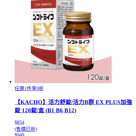
任選1件享9折
【KACHO】活力舒錠/活力B群 EX PLUS加強
錠 120錠/盒 (B1 B6 B12)
$854
(售價已折)
$949