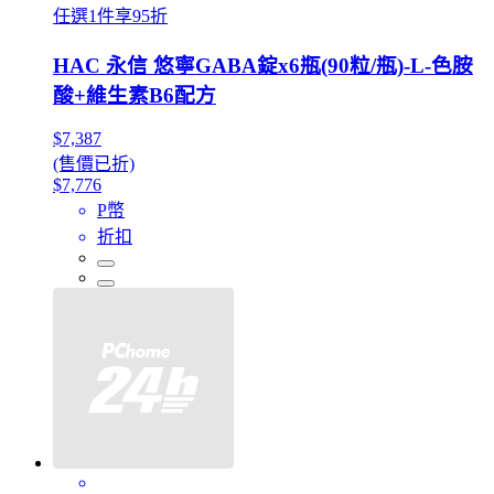
任選1件享95折
HAC 永信 悠寧GABA錠x6瓶(90粒/瓶)-L-色胺
酸+維生素B6配方
$7,387
(售價已折)
$7,776
P幣
折扣