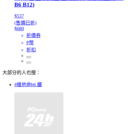
B6 B12)
$537
(售價已折)
$680
折價券
P幣
折扣
大部分的人也搜：
#維他命b6 鐵