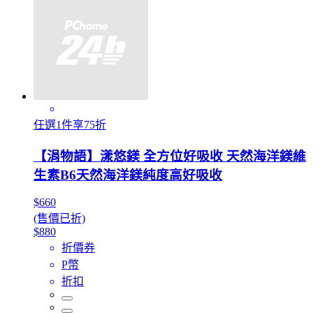
任選1件享75折
【涓物語】漾悠鎂 全方位好吸收 天然海洋鎂維
生素B6天然海洋鎂純度高好吸收
$660
(售價已折)
$880
折價券
P幣
折扣