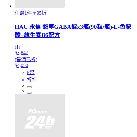
任選1件享95折
HAC 永信 悠寧GABA錠x3瓶(90粒/瓶)-L-色胺
酸+維生素B6配方
(1)
$3,847
(售價已折)
$4,050
P幣
折扣