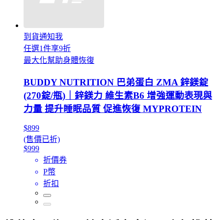
到貨通知我
任選1件享9折
最大化幫助身體恢復
BUDDY NUTRITION 巴弟蛋白 ZMA 鋅鎂錠
(270錠/瓶)｜鋅鎂力 維生素B6 增強運動表現與
力量 提升睡眠品質 促進恢復 MYPROTEIN
$899
(售價已折)
$999
折價券
P幣
折扣