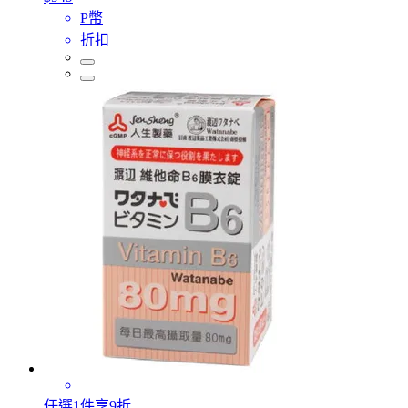
P幣
折扣
任選1件享9折