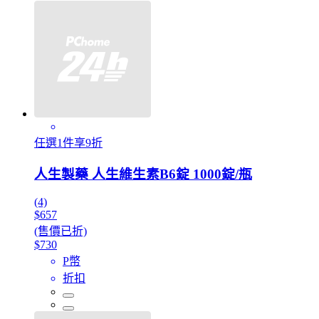
任選1件享9折
人生製藥 人生維生素B6錠 1000錠/瓶
(4)
$657
(售價已折)
$730
P幣
折扣