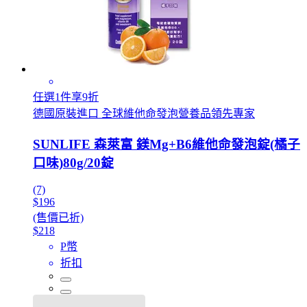
任選1件享9折
德國原裝進口 全球維他命發泡營養品領先專家
SUNLIFE 森萊富 鎂Mg+B6維他命發泡錠(橘子
口味)80g/20錠
(7)
$196
(售價已折)
$218
P幣
折扣