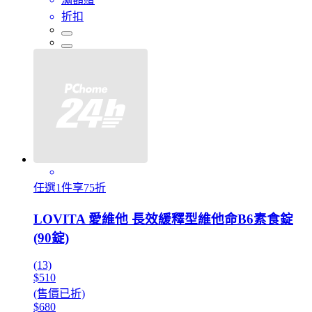
折扣
任選1件享75折
LOVITA 愛維他 長效緩釋型維他命B6素食錠
(90錠)
(13)
$510
(售價已折)
$680