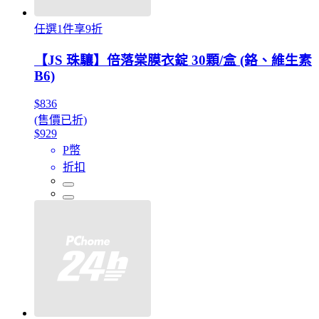
任選1件享9折
【JS 珠驤】倍落棠膜衣錠 30顆/盒 (鉻、維生素
B6)
$836
(售價已折)
$929
P幣
折扣