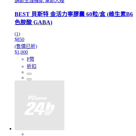
調節生理機能 幫助入睡
BEST 貝斯特 金活力寧膠囊 60粒/盒 (維生素B6
色胺酸 GABA)
(1)
$850
(售價已折)
$1,000
P幣
折扣