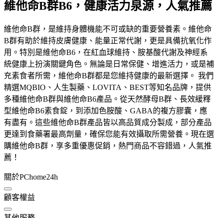
維他命B群B6，健康活力泉源，人氣推薦
維他命B群，是維持身體機能不可或缺的重要營養素。維他命
B群有助於維持皮膚健康、能量正常代謝，更是具備抗氧化作
用。特別是維他命B6，在紅血球維持、胺基酸代謝及神經系
統健康上扮演關鍵角色。無論是日常保健、增進活力，或是補
充素食者所需，維他命B群都是您維持健康的最新選擇。 我們
精選MQBIO、人生製藥、LOVITA、BEST等知名品牌，提供
多種維他命B群與維他命B6產品。從天然酵母B群、長效緩釋
型維他命B6素食錠，到添加色胺酸、GABA的複方膠囊，應
有盡有。這些維他命B群產品皆以高品質成分製成，部分產品
更達到食藥署最高劑量，確保您能有效攝取所需營養。現在選
購維他命B群，享多重優惠促銷，熱門商品不容錯過，人氣推
薦！
關於PChome24h
顧客權益
其他服務