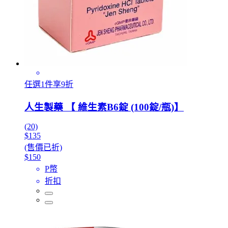
任選1件享9折
人生製藥 【 維生素B6錠 (100錠/瓶)】
(20)
$135
(售價已折)
$150
P幣
折扣