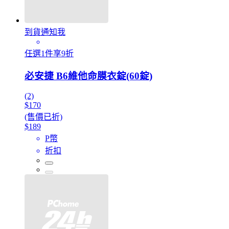
到貨通知我
任選1件享9折
必安捷 B6維他命膜衣錠(60錠)
(2)
$170
(售價已折)
$189
P幣
折扣