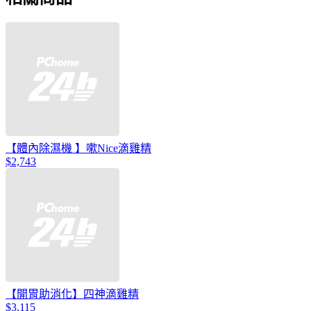
【體內除濕機 】嗽Nice滴雞精
$2,743
【開胃助消化】四神滴雞精
$3,115