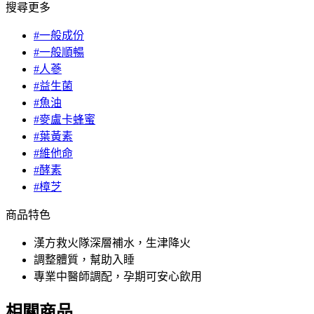
搜尋更多
#一般成份
#一般順暢
#人蔘
#益生菌
#魚油
#麥盧卡蜂蜜
#葉黃素
#維他命
#酵素
#樟芝
商品特色
漢方救火隊深層補水，生津降火
調整體質，幫助入睡
專業中醫師調配，孕期可安心飲用
相關商品