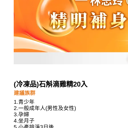
(冷凍品)石斛滴雞精20入
建議族群
1.青少年
2.一般成年人(男性及女性)
3.孕婦
4.坐月子
5.小產排淨3日後