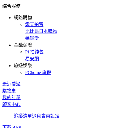
綜合服務
網路購物
露天拍賣
比比昂日本購物
媽咪愛
金融保險
Pi 拍錢包
易安網
旅遊娛樂
PChome 旅遊
最近看過
購物車
我的訂單
顧客中心
追蹤清單
退貨
會員設定
下載 APP