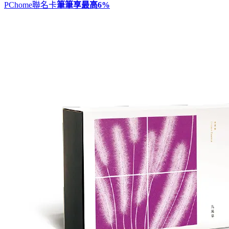
PChome聯名卡
筆筆享最高
6%