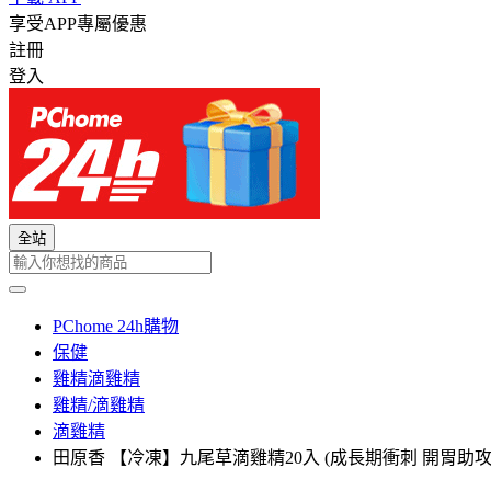
享受APP專屬優惠
註冊
登入
全站
PChome 24h購物
保健
雞精滴雞精
雞精/滴雞精
滴雞精
田原香 【冷凍】九尾草滴雞精20入 (成長期衝刺 開胃助攻