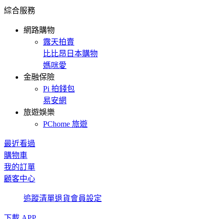
綜合服務
網路購物
露天拍賣
比比昂日本購物
媽咪愛
金融保險
Pi 拍錢包
易安網
旅遊娛樂
PChome 旅遊
最近看過
購物車
我的訂單
顧客中心
追蹤清單
退貨
會員設定
下載 APP