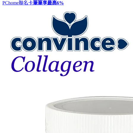
PChome聯名卡
筆筆享最高
6%