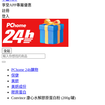
享受APP專屬優惠
註冊
登入
全站
PChome 24h購物
保健
美妍
美妍成份
膠原蛋白
Convince 康心水解膠原蛋白粉 (200g/罐)