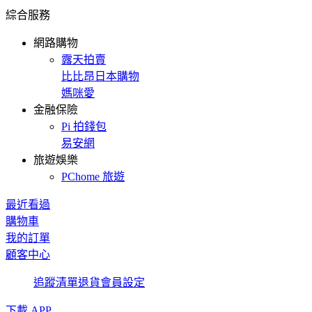
綜合服務
網路購物
露天拍賣
比比昂日本購物
媽咪愛
金融保險
Pi 拍錢包
易安網
旅遊娛樂
PChome 旅遊
最近看過
購物車
我的訂單
顧客中心
追蹤清單
退貨
會員設定
下載 APP