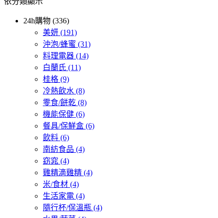
依分類顯示
24h購物 (336)
美妍
(191)
沖泡/蜂蜜
(31)
料理電器
(14)
白蘭氏
(11)
桂格
(9)
冷熱飲水
(8)
零食/餅乾
(8)
機能保健
(6)
餐具/保鮮盒
(6)
飲料
(6)
南紡食品
(4)
窈窕
(4)
雞精滴雞精
(4)
米/食材
(4)
生活家電
(4)
隨行杯/保溫瓶
(4)