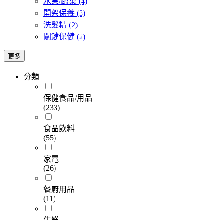
水果/蔬菜
(4)
開架保養
(3)
洗髮精
(2)
關鍵保健
(2)
更多
分類
保健食品/用品
(233)
食品飲料
(55)
家電
(26)
餐廚用品
(11)
生鮮