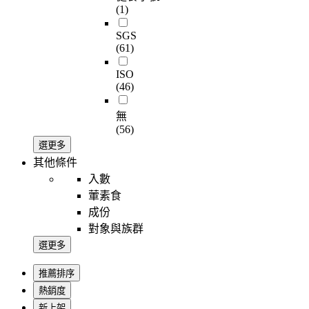
(1)
SGS
(61)
ISO
(46)
無
(56)
選更多
其他條件
入數
葷素食
成份
對象與族群
選更多
推薦排序
熱銷度
新上架