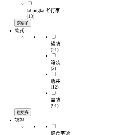
lohongka 老行家
(18)
選更多
款式
罐裝
(21)
箱裝
(2)
瓶裝
(12)
盒裝
(91)
選更多
認證
健食字號