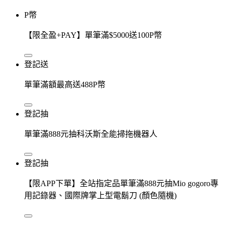
P幣
【限全盈+PAY】單筆滿$5000送100P幣
登記送
單筆滿額最高送488P幣
登記抽
單筆滿888元抽科沃斯全能掃拖機器人
登記抽
【限APP下單】全站指定品單筆滿888元抽Mio gogoro專
用記錄器、國際牌掌上型電鬍刀 (顏色隨機)