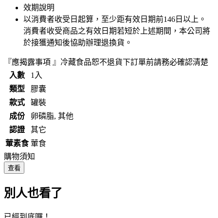
效期說明
以消費者收受日起算，至少距有效日期前
146
日以上。
消費者收受商品之有效日期若短於上述期間，本公司將
於接獲通知後協助辦理退換貨。
『應揭露事項 』冷藏食品恕不退貨下訂單前請務必確認清楚
入數
1入
類型
膠囊
款式
罐裝
成份
卵磷脂, 其他
認證
其它
葷素食
葷食
購物須知
查看
別人也看了
已經到底囉！