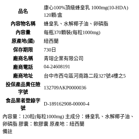
康心100%頂級蜂皇乳 1000mg(10-HDA)
品名
120顆/盒
內容物名稱
蜂皇乳、水解椰子油、卵磷脂
內容量
每瓶370顆裝(每粒1000mg)
原產地(國)
紐西蘭
保存期限
730
日
廠商名稱
青瑢企業有限公司
04-24608191
廠商電話
廠商地址
台中市西屯區河南路二段327號4樓之5
投保產品責任險
132709AKP0000036
字號
食品業者登錄字
D-189162908-00000-4
號
內容量：120粒(每粒1000mg) 主成分：蜂皇乳、水解椰子油、
卵磷脂 膠囊：軟膠囊 原產地：紐西蘭
備註