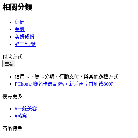
相關分類
保健
美妍
美妍成份
蜂王乳/漿
付款方式
查看
信用卡、無卡分期、行動支付，與其他多種方式
PChome 聯名卡最高6%，新戶再享首刷禮800P
搜尋更多
#一般美容
#燕窩
商品特色