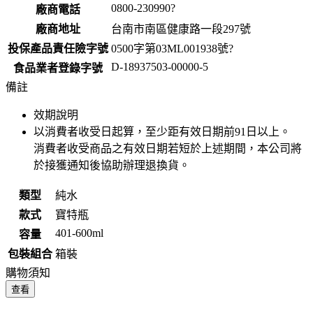
0800-230990?
廠商電話
廠商地址
台南市南區健康路一段297號
投保產品責任險字號
0500字第03ML001938號?
D-18937503-00000-5
食品業者登錄字號
備註
效期說明
以消費者收受日起算，至少距有效日期前
91
日以上。
消費者收受商品之有效日期若短於上述期間，本公司將
於接獲通知後協助辦理退換貨。
類型
純水
款式
寶特瓶
401-600ml
容量
包裝組合
箱裝
購物須知
查看