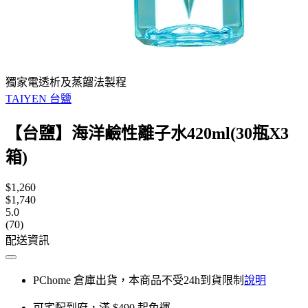
獨家電透析及蒸餾法製程
TAIYEN 台鹽
【台鹽】海洋鹼性離子水420ml(30瓶X3
箱)
$1,260
$1,740
5.0
(70)
配送資訊
PChome 倉庫出貨，本商品不受24h到貨限制
說明
可宅配到府，滿 $490 起免運