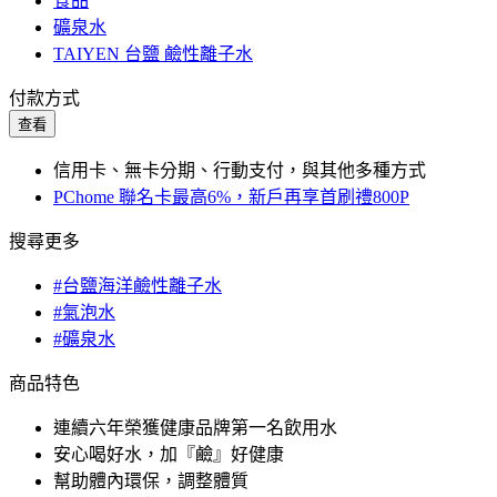
食品
礦泉水
TAIYEN 台鹽 鹼性離子水
付款方式
查看
信用卡、無卡分期、行動支付，與其他多種方式
PChome 聯名卡最高6%，新戶再享首刷禮800P
搜尋更多
#台鹽海洋鹼性離子水
#氣泡水
#礦泉水
商品特色
連續六年榮獲健康品牌第一名飲用水
安心喝好水，加『鹼』好健康
幫助體內環保，調整體質