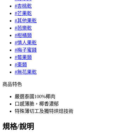
#杏桃乾
#芒果乾
#其他果乾
#芭樂乾
#柑橘類
#情人果乾
#梅子蜜餞
#莓果類
#棗類
#無花果乾
商品特色
嚴選泰國100%椰肉
口感薄脆，椰香濃郁
特殊薄切工及獨特烘焙技術
規格/說明