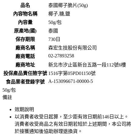
品名
泰國椰子脆片(50g)
內容物名稱
椰子,糖,鹽
內容量
50g/包
原產地(國)
泰國
保存期限
730
日
廠商名稱
森宏生技股份有限公司
02-27893258
廠商電話
廠商地址
新北市汐止區新台五路一段112號6樓
投保產品責任險字號
1516字第05PD01150號
A-153096671-00000-5
食品業者登錄字號
50g/包
備註
效期說明
以消費者收受日起算，至少距有效日期前
146
日以上。
消費者收受商品之有效日期若短於上述期間，本公司將
於接獲通知後協助辦理退換貨。