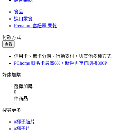
綜合果乾
食品
進口零食
Frenature 富紐翠 果乾
付款方式
查看
信用卡、無卡分期、行動支付，與其他多種方式
PChome 聯名卡最高6%，新戶再享首刷禮800P
好康加購
選擇加購
0
件商品
搜尋更多
#椰子脆片
#椰子片