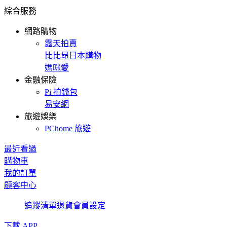
綜合服務
網路購物
露天拍賣
比比昂日本購物
媽咪愛
金融保險
Pi 拍錢包
易安網
旅遊娛樂
PChome 旅遊
最近看過
購物車
我的訂單
顧客中心
追蹤清單
退貨
會員設定
下載 APP