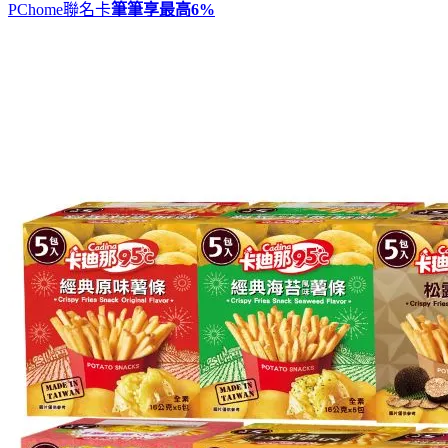
PChome聯名卡
筆筆享最高
6%