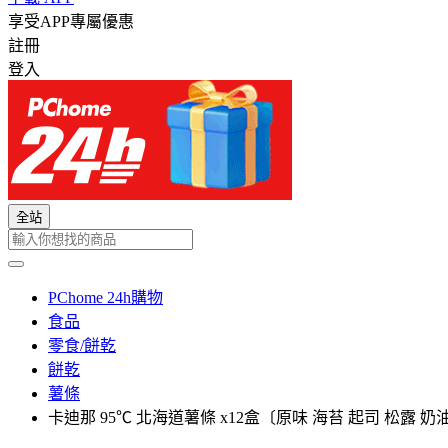
享受APP專屬優惠
註冊
登入
全站
PChome 24h購物
食品
零食/餅乾
餅乾
薯條
卡迪那 95℃ 北海道薯條 x12盒〔原味 海苔 起司 松露