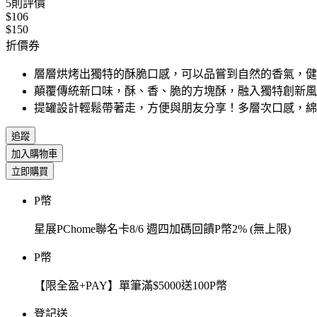
5
則評價
$106
$150
折價券
層層烘烤出獨特的酥脆口感，可以品嘗到自然的香氣，健
顛覆傳統新口味，酥、香、脆的方塊酥，融入獨特創新風
提罐設計輕鬆帶著走，方便與朋友分享！多層次口感，綿
追蹤
加入購物車
立即購買
P幣
星展PChome聯名卡8/6 週四加碼回饋P幣2% (無上限)
P幣
【限全盈+PAY】單筆滿$5000送100P幣
登記送