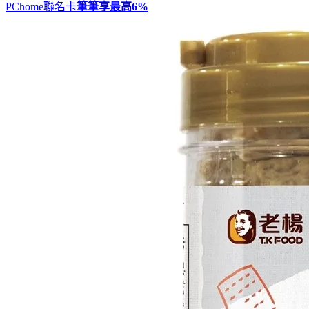
PChome聯名卡
筆筆享最高
6%