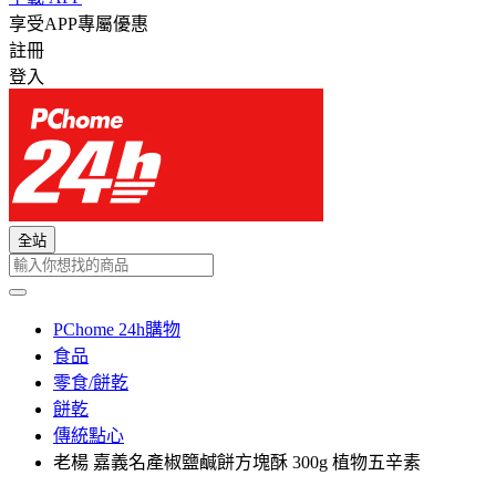
享受APP專屬優惠
註冊
登入
全站
PChome 24h購物
食品
零食/餅乾
餅乾
傳統點心
老楊 嘉義名產椒鹽鹹餅方塊酥 300g 植物五辛素