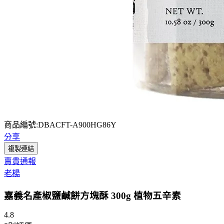
商品編號:DBACFT-A900HG86Y
分享
複製連結
賣貴通報
老楊
嘉義名產椒鹽鹹餅方塊酥 300g 植物五辛素
4.8