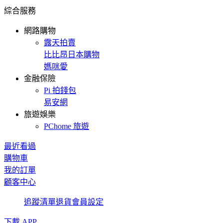
綜合服務
網路購物
露天拍賣
比比昂日本購物
媽咪愛
金融保險
Pi 拍錢包
易安網
旅遊娛樂
PChome 旅遊
最近看過
購物車
我的訂單
顧客中心
追蹤清單
退貨
會員設定
下載 APP