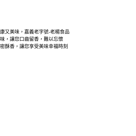
康又美味，嘉義老字號-老楊食品
味，讓您口齒留香，難以忘懷
密酥香，讓您享受美味幸福時刻