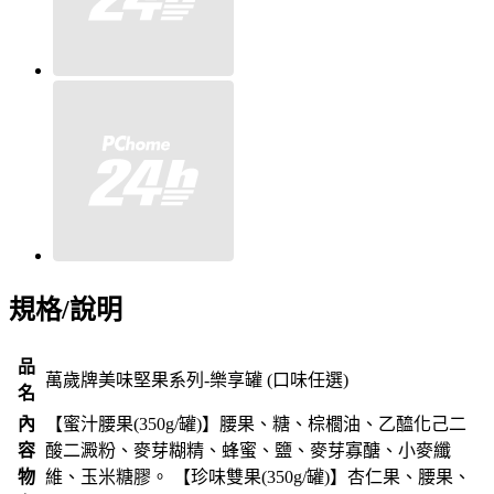
規格/說明
品
萬歲牌美味堅果系列-樂享罐 (口味任選)
名
內
【蜜汁腰果(350g/罐)】腰果、糖、棕櫚油、乙醯化己二
容
酸二澱粉、麥芽糊精、蜂蜜、鹽、麥芽寡醣、小麥纖
物
維、玉米糖膠。 【珍味雙果(350g/罐)】杏仁果、腰果、