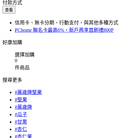
付款方式
查看
信用卡、無卡分期、行動支付，與其他多種方式
PChome 聯名卡最高6%，新戶再享首刷禮800P
好康加購
選擇加購
0
件商品
搜尋更多
#萬歲牌堅果
#堅果
#萬歲牌
#瓜子
#甘栗
#杏仁
#杏仁果