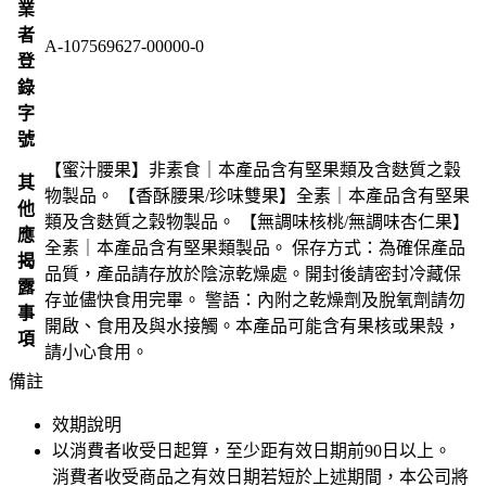
業
者
A-107569627-00000-0
登
錄
字
號
【蜜汁腰果】非素食｜本產品含有堅果類及含麩質之穀
其
物製品。 【香酥腰果/珍味雙果】全素｜本產品含有堅果
他
類及含麩質之穀物製品。 【無調味核桃/無調味杏仁果】
應
全素｜本產品含有堅果類製品。 保存方式：為確保產品
揭
品質，產品請存放於陰涼乾燥處。開封後請密封冷藏保
露
存並儘快食用完畢。 警語：內附之乾燥劑及脫氧劑請勿
事
開啟、食用及與水接觸。本產品可能含有果核或果殼，
項
請小心食用。
備註
效期說明
以消費者收受日起算，至少距有效日期前
90
日以上。
消費者收受商品之有效日期若短於上述期間，本公司將