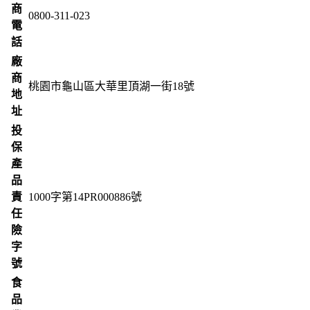
商
0800-311-023
電
話
廠
商
桃園市龜山區大華里頂湖一街18號
地
址
投
保
產
品
責
1000字第14PR000886號
任
險
字
號
食
品