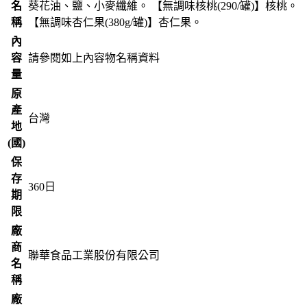
名
葵花油、鹽、小麥纖維。 【無調味核桃(290/罐)】核桃。
稱
【無調味杏仁果(380g/罐)】杏仁果。
內
容
請參閱如上內容物名稱資料
量
原
產
台灣
地
(國)
保
存
360
日
期
限
廠
商
聯華食品工業股份有限公司
名
稱
廠