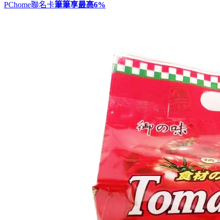
PChome聯名卡
筆筆享最高
6%