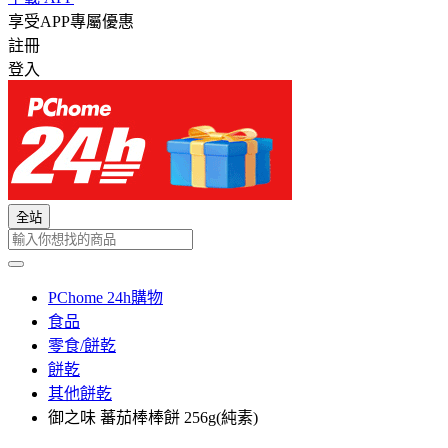
享受APP專屬優惠
註冊
登入
全站
PChome 24h購物
食品
零食/餅乾
餅乾
其他餅乾
御之味 蕃茄棒棒餅 256g(純素)