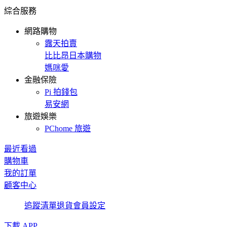
綜合服務
網路購物
露天拍賣
比比昂日本購物
媽咪愛
金融保險
Pi 拍錢包
易安網
旅遊娛樂
PChome 旅遊
最近看過
購物車
我的訂單
顧客中心
追蹤清單
退貨
會員設定
下載 APP