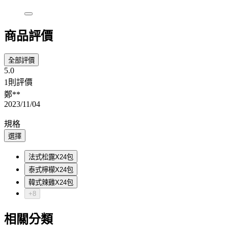
商品評價
全部評價
5.0
1則評價
鄭**
2023/11/04
規格
選擇
法式松露X24包
泰式檸檬X24包
韓式辣雞X24包
+8
相關分類