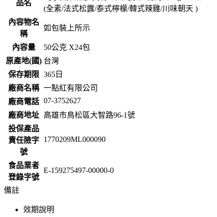
品名
(全素/法式松露/泰式檸檬/韓式辣雞/川味朝天 )
內容物名
如包裝上所示
稱
內容量
50公克 X24包
原產地(國)
台灣
保存期限
365
日
廠商名稱
一點紅有限公司
07-3752627
廠商電話
廠商地址
高雄市鳥松區大智路96-1號
投保產品
1770209ML000090
責任險字
號
食品業者
E-159275497-00000-0
登錄字號
備註
效期說明