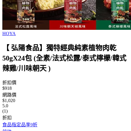
HOYA
【 弘陽食品】獨特經典純素植物肉乾
50gX24包 (全素/法式松露/泰式檸檬/韓式
辣雞/川味朝天 )
折扣價
$918
網路價
$1,020
5.0
(1)
折扣
食品指定品享9折