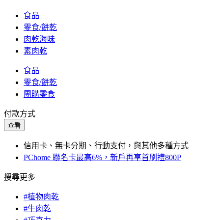
食品
零食/餅乾
肉乾海味
素肉乾
食品
零食/餅乾
團購零食
付款方式
查看
信用卡、無卡分期、行動支付，與其他多種方式
PChome 聯名卡最高6%，新戶再享首刷禮800P
搜尋更多
#植物肉乾
#牛肉乾