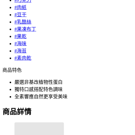
#巧克力
#肉紙
#豆干
#乳酪絲
#果凍布丁
#果乾
#海味
#海苔
#素肉乾
商品特色
嚴選非基改植物性蛋白
獨特口感搭配特色調味
全素響應自然更享受美味
商品詳情