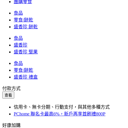
團購零食
食品
零食/餅乾
盛香珍 餅乾
食品
盛香珍
盛香珍 堅果
食品
零食/餅乾
盛香珍 禮盒
付款方式
查看
信用卡、無卡分期、行動支付，與其他多種方式
PChome 聯名卡最高6%，新戶再享首刷禮800P
好康加購