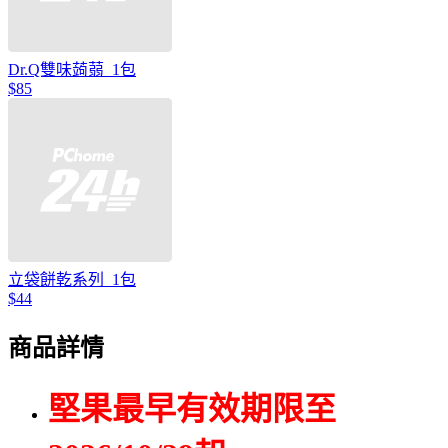
Dr.Q雙味蒟蒻_1包
$85
立袋餅乾系列_1包
$44
商品詳情
堅果最早有效期限至