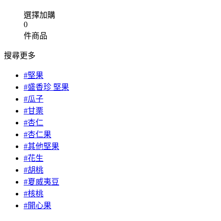
選擇加購
0
件商品
搜尋更多
#堅果
#盛香珍 堅果
#瓜子
#甘栗
#杏仁
#杏仁果
#其他堅果
#花生
#胡桃
#夏威夷豆
#核桃
#開心果