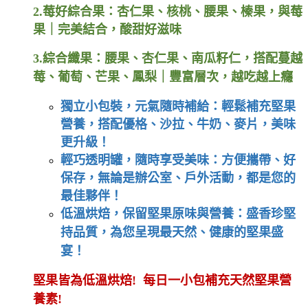
2.
莓好綜合果：
杏仁果、核桃、腰果、榛果，與莓
果｜完美結合，酸甜好滋味
3.
綜合纖果：
腰果、杏仁果、南瓜籽仁，搭配蔓越
莓、葡萄、芒果、鳳梨｜豐富層次，越吃越上癮
獨立小包裝，元氣隨時補給：
輕鬆補充堅果
營養，搭配優格、沙拉、牛奶、麥片，美味
更升級！
輕巧透明罐，隨時享受美味：
方便攜帶、好
保存，無論是辦公室、戶外活動，都是您的
最佳夥伴！
低溫烘焙，保留堅果原味與營養：
盛香珍堅
持品質，為您呈現最天然、健康的堅果盛
宴！
堅果皆為低溫烘焙!
每日一小包補充天然堅果營
養素!