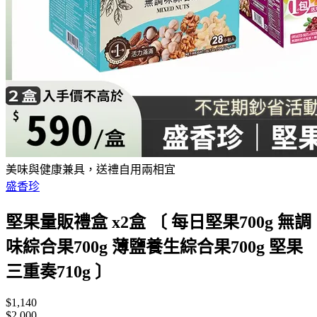
美味與健康兼具，送禮自用兩相宜
盛香珍
堅果量販禮盒 x2盒 〔 每日堅果700g 無調
味綜合果700g 薄鹽養生綜合果700g 堅果
三重奏710g 〕
$1,140
$2,000