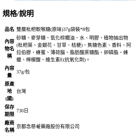
規格/說明
品名
雙層枇杷軟喉糖(原味)37g袋裝*8包
砂糖、麥芽糖、氫化棕櫚油、水、明膠、植物抽出物
內容
(枇杷葉、金銀花、甘草、桔梗)、焦糖色素、香料、阿
物名
拉伯膠、蜂蜜、薄荷腦、脂肪酸蔗糖酯、卵磷脂、蜂
稱
蠟、檸檬酸、維生素E(抗氧化劑)。
內容
37g/包
量
原產
地
台灣
(國)
保存
730
日
期限
廠商
京都念慈菴藥廠股份有限公司
名稱