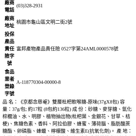
廠商
(03)328-2931
電話
廠商
桃園市龜山區文明二街2號
地址
投保
產品
責任
富邦產物產品責任險 0527字第24AML0000578號
險字
號
食品
業者
A-118770304-00000-8
登錄
字號
品 名：《京都念慈菴》雙層枇杷軟喉糖-原味(37gX8包) 容
量：37g/包; 約17粒 (8包約136粒) 成 份：砂糖、麥芽糖、氫化
棕櫚油、水、明膠、植物抽出物(枇杷葉、金銀花、甘草、桔
梗)、焦糖色素、香料、阿拉伯膠、蜂蜜、薄荷腦、脂肪酸蔗
糖酯、卵磷脂、蜂蠟、檸檬酸、維生素E(抗氧化劑)。 產 地：