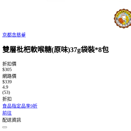
京都念慈菴
雙層枇杷軟喉糖(原味)37g袋裝*8包
折扣價
$305
網路價
$339
4.9
(53)
折扣
食品指定品享9折
前往
配送資訊