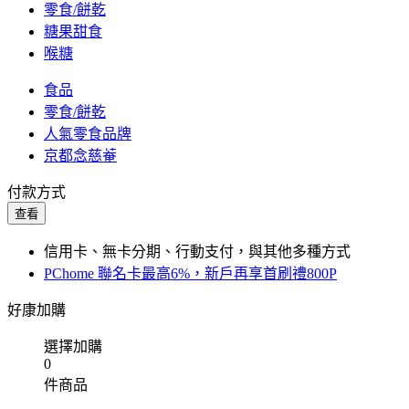
零食/餅乾
糖果甜食
喉糖
食品
零食/餅乾
人氣零食品牌
京都念慈菴
付款方式
查看
信用卡、無卡分期、行動支付，與其他多種方式
PChome 聯名卡最高6%，新戶再享首刷禮800P
好康加購
選擇加購
0
件商品