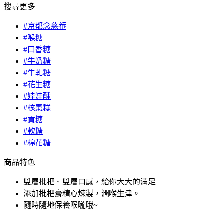
搜尋更多
#京都念慈菴
#喉糖
#口香糖
#牛奶糖
#牛軋糖
#花生糖
#娃娃酥
#核棗糕
#貢糖
#軟糖
#棉花糖
商品特色
雙層枇杷、雙層口感，給你大大的滿足
添加枇杷膏精心煉製，潤喉生津。
隨時隨地保養喉嚨哦~