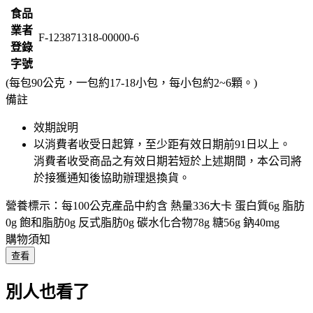
食品
業者
F-123871318-00000-6
登錄
字號
(每包90公克，一包約17-18小包，每小包約2~6顆。)
備註
效期說明
以消費者收受日起算，至少距有效日期前
91
日以上。
消費者收受商品之有效日期若短於上述期間，本公司將
於接獲通知後協助辦理退換貨。
營養標示：每100公克產品中約含 熱量336大卡 蛋白質6g 脂肪
0g 飽和脂肪0g 反式脂肪0g 碳水化合物78g 糖56g 鈉40mg
購物須知
查看
別人也看了