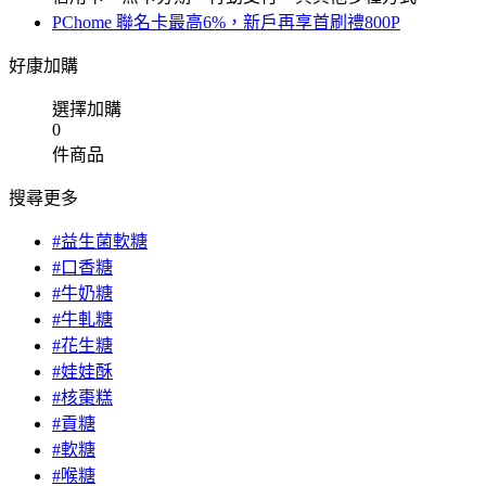
PChome 聯名卡最高6%，新戶再享首刷禮800P
好康加購
選擇加購
0
件商品
搜尋更多
#益生菌軟糖
#口香糖
#牛奶糖
#牛軋糖
#花生糖
#娃娃酥
#核棗糕
#貢糖
#軟糖
#喉糖