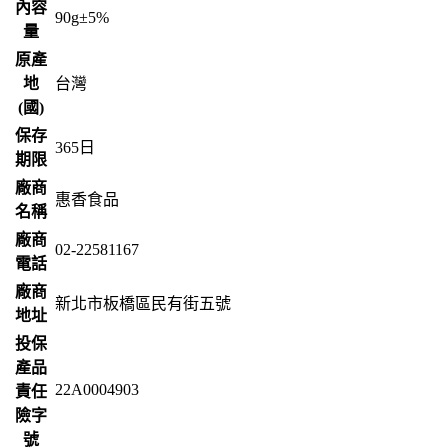
內容
90g±5%
量
原產
地
台灣
(國)
保存
365
日
期限
廠商
惠香食品
名稱
廠商
02-22581167
電話
廠商
新北市板橋區民有街五號
地址
投保
產品
22A0004903
責任
險字
號