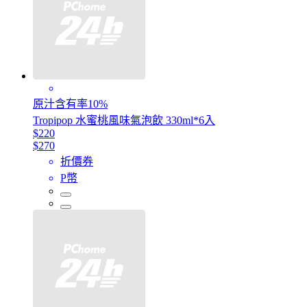
原汁含有率10%
Tropipop 水蜜桃風味氣泡飲 330ml*6入
$220
$270
折價券
P幣