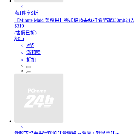
滿1件享9折
【Minute Maid 美粒果】零加糖蘋果蘇打隨型罐330ml(24入
$319
(售價已折)
$355
P幣
滿額贈
折扣
像咬下整顆果實般的味覺體驗 ∼濃厚，就是美味∼