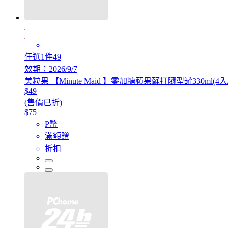
任選1件49
效期：2026/9/7
美粒果 【Minute Maid 】零加糖蘋果蘇打隨型罐330ml(4入
$49
(售價已折)
$75
P幣
滿額贈
折扣