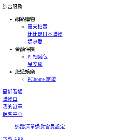
綜合服務
網路購物
露天拍賣
比比昂日本購物
媽咪愛
金融保險
Pi 拍錢包
易安網
旅遊娛樂
PChome 旅遊
最近看過
購物車
我的訂單
顧客中心
追蹤清單
退貨
會員設定
下載 APP