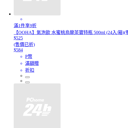
滿1件享9折
【OOHA】氣泡飲 水蜜桃烏龍茶寶特瓶 500ml (24入/箱)
$525
(售價已折)
$584
P幣
滿額贈
折扣