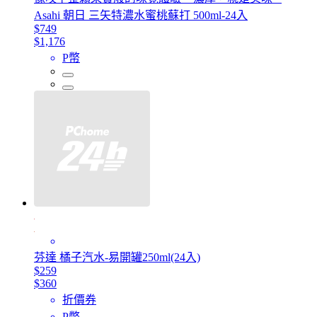
Asahi 朝日 三矢特濃水蜜桃蘇打 500ml-24入
$749
$1,176
P幣
芬達 橘子汽水-易開罐250ml(24入)
$259
$360
折價券
P幣