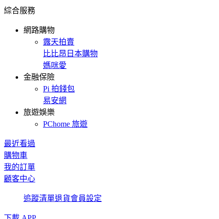
綜合服務
網路購物
露天拍賣
比比昂日本購物
媽咪愛
金融保險
Pi 拍錢包
易安網
旅遊娛樂
PChome 旅遊
最近看過
購物車
我的訂單
顧客中心
追蹤清單
退貨
會員設定
下載 APP