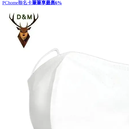
PChome聯名卡
筆筆享最高
6%