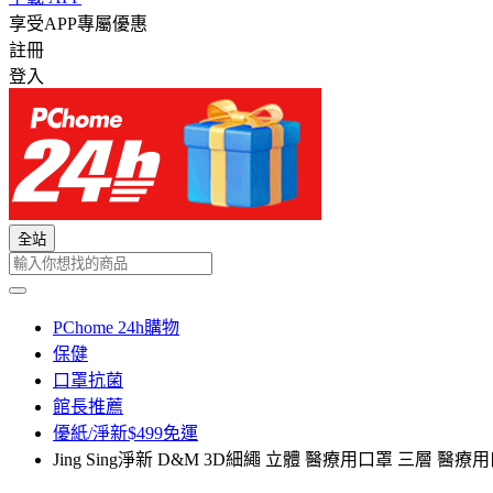
享受APP專屬優惠
註冊
登入
全站
PChome 24h購物
保健
口罩抗菌
館長推薦
優紙/淨新$499免運
Jing Sing淨新 D&M 3D細繩 立體 醫療用口罩 三層 醫