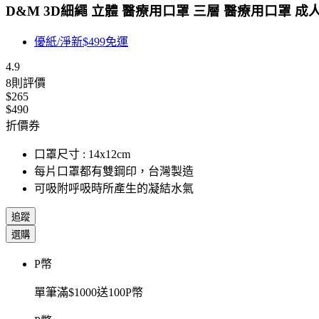
D&M 3D細繩 立體 醫療用口罩 三層 醫療用口罩 成人
優紙/淨新$499免運
4.9
8
則評價
$265
$490
折價券
口罩尺寸 : 14x12cm
每片口罩都有雙鋼印，台灣製造
可吸附呼吸時所產生的凝結水氣
追蹤
選購
P幣
單筆滿$1000送100P幣