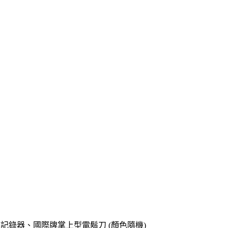
o專用記錄器、國際牌掌上型電鬍刀 (顏色隨機)