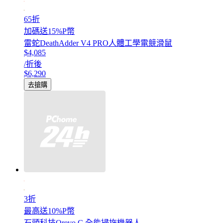
65折
加碼送15%P幣
雷蛇DeathAdder V4 PRO人體工學電競滑鼠
$4,085
/折後
$6,290
去搶購
3折
最高送10%P幣
石頭科技Qrevo C 全能掃拖機器人