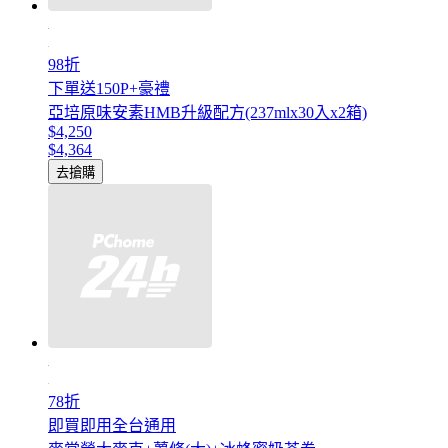
98折
下單送150P+豪禮
亞培原味安素HMB升級配方(237mlx30入x2箱)
$4,250
$4,364
去搶購
78折
即買即用全台通用