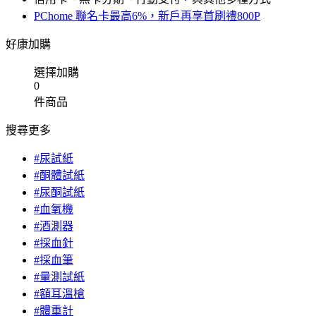
PChome 聯名卡最高6%，新戶再享首刷禮800P
好康加購
選擇加購
0
件商品
搜尋更多
#尿試紙
#酮體試紙
#尿酮試紙
#血氧機
#酒測器
#採血針
#採血筆
#量測試紙
#額耳溫槍
#體重計