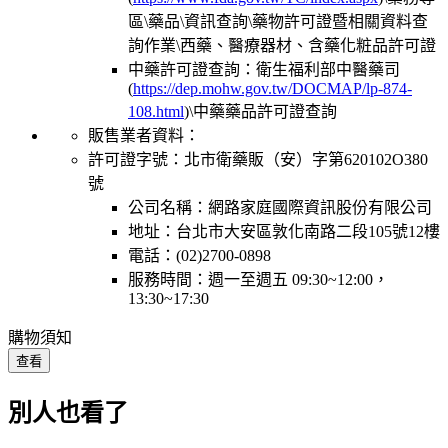
區\藥品\資訊查詢\藥物許可證暨相關資料查
詢作業\西藥、醫療器材、含藥化粧品許可證
中藥許可證查詢：衛生福利部中醫藥司
(
https://dep.mohw.gov.tw/DOCMAP/lp-874-
108.html
)\中藥藥品許可證查詢
販售業者資料：
許可證字號：北市衛藥販（安）字第620102O380
號
公司名稱：網路家庭國際資訊股份有限公司
地址：台北市大安區敦化南路二段105號12樓
電話：(02)2700-0898
服務時間：週一至週五 09:30~12:00，
13:30~17:30
購物須知
查看
別人也看了