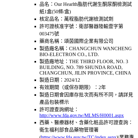
品名：
Our Hearlth脂肪代謝生酮尿酮檢測試
紙1盒(50條/盒)
核定品名：
萬程脂肪代謝檢測試劑
許可證核准字號：
衛部醫器陸輸壹字第
003475號
藥商名稱：
頌茵國際企業有限公司
製造廠名稱：
CHANGCHUN WANCHENG
BIO-ELECTRON CO., LTD.
製造廠地址：
THE THIRD FLOOR, NO. 3
BUILDING, NO. 789 SHUNDA ROAD,
CHANGCHUN, JILIN PROVINCE, CHINA
製造日期：
2024/12
有效期間（或保存期限）：
2年
製造日期會因庫存批次而有所不同，請詳見
產品包裝標示
許可證查詢網址：
http://www.fda.gov.tw/MLMS/H0001.aspx
西藥、醫療器材、含藥化粧品許可證查詢：
衛生福利部食品藥物管理署
(
https://www.fda.gov.tw/TC/index.aspx
)\業務專