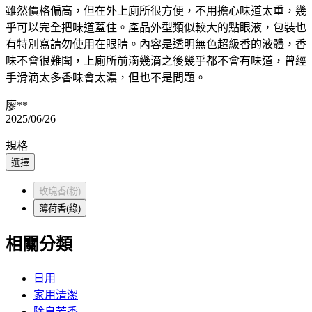
雖然價格偏高，但在外上廁所很方便，不用擔心味道太重，幾
乎可以完全把味道蓋住。產品外型類似較大的點眼液，包裝也
有特別寫請勿使用在眼睛。內容是透明無色超級香的液體，香
味不會很難聞，上廁所前滴幾滴之後幾乎都不會有味道，曾經
手滑滴太多香味會太濃，但也不是問題。
廖**
2025/06/26
規格
選擇
玫瑰香(粉)
薄荷香(綠)
相關分類
日用
家用清潔
除臭芳香