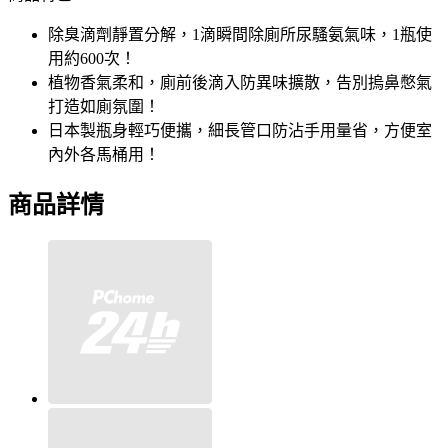
除臭滴劑靜置分解，1滴瞬間除廁所尿騷氨氣味，1瓶使
用約600次！
植物香氣柔和，廁前後滴入防異味擴散，告別摀鼻憋氣
打造如廁氛圍！
日本製瓶身輕巧便攜，細長管口防沾手用量省，方便室
內外各馬桶用！
商品詳情