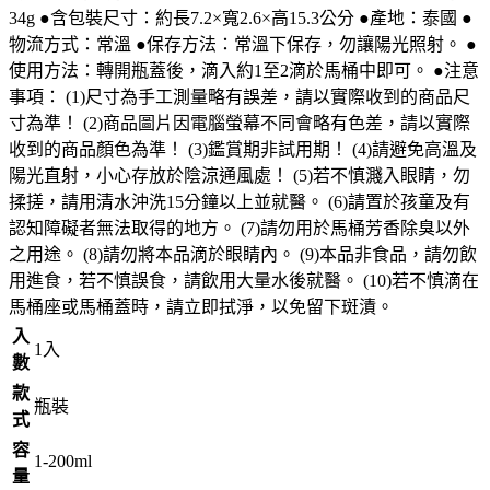
34g ●含包裝尺寸：約長7.2×寬2.6×高15.3公分 ●產地：泰國 ●
物流方式：常溫 ●保存方法：常溫下保存，勿讓陽光照射。 ●
使用方法：轉開瓶蓋後，滴入約1至2滴於馬桶中即可。 ●注意
事項： (1)尺寸為手工測量略有誤差，請以實際收到的商品尺
寸為準！ (2)商品圖片因電腦螢幕不同會略有色差，請以實際
收到的商品顏色為準！ (3)鑑賞期非試用期！ (4)請避免高溫及
陽光直射，小心存放於陰涼通風處！ (5)若不慎濺入眼睛，勿
揉搓，請用清水沖洗15分鐘以上並就醫。 (6)請置於孩童及有
認知障礙者無法取得的地方。 (7)請勿用於馬桶芳香除臭以外
之用途。 (8)請勿將本品滴於眼睛內。 (9)本品非食品，請勿飲
用進食，若不慎誤食，請飲用大量水後就醫。 (10)若不慎滴在
馬桶座或馬桶蓋時，請立即拭淨，以免留下斑漬。
入
1入
數
款
瓶裝
式
容
1-200ml
量