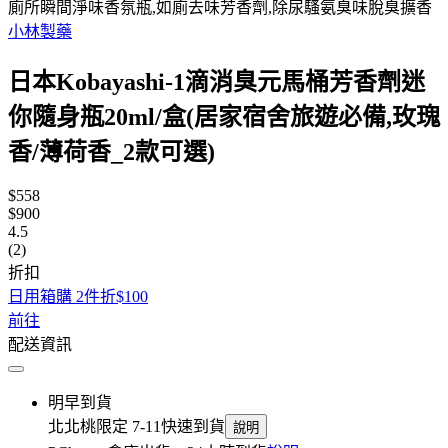
廁所瞬間淨味香氛瓶,如廁去味芳香劑,除尿騷氨臭味脫臭擴香
小林製藥
日本Kobayashi-1滴消臭元馬桶芳香劑迷
你隨身瓶20ml/盒(居家宿舍旅遊必備,玫瑰
香/薄荷香_2款可選)
$558
$900
4.5
(2)
折扣
日用箱購 2件折$100
前往
配送資訊
明早到貨
北北桃限定 7-11快速到貨
說明