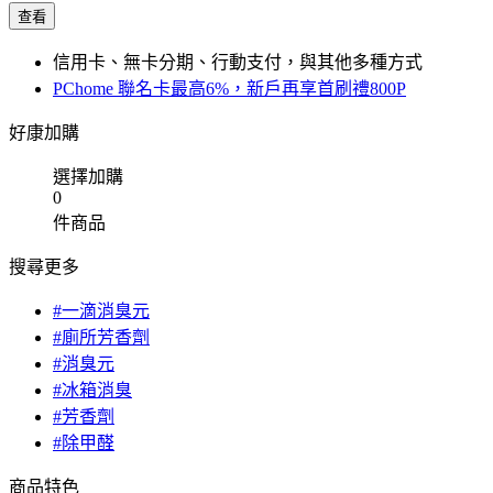
查看
信用卡、無卡分期、行動支付，與其他多種方式
PChome 聯名卡最高6%，新戶再享首刷禮800P
好康加購
選擇加購
0
件商品
搜尋更多
#一滴消臭元
#廁所芳香劑
#消臭元
#冰箱消臭
#芳香劑
#除甲醛
商品特色