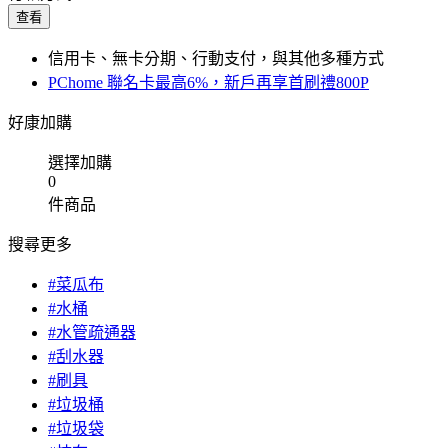
查看
信用卡、無卡分期、行動支付，與其他多種方式
PChome 聯名卡最高6%，新戶再享首刷禮800P
好康加購
選擇加購
0
件商品
搜尋更多
#菜瓜布
#水桶
#水管疏通器
#刮水器
#刷具
#垃圾桶
#垃圾袋