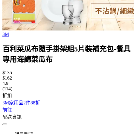
3M
百利菜瓜布隨手掛架組5片裝補充包-餐具
專用海綿菜瓜布
$135
$162
4.9
(114)
折扣
3M家用品2件88折
前往
配送資訊