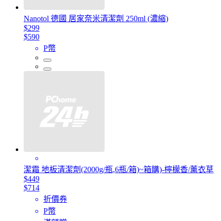
Nanotol 德國 居家奈米清潔劑 250ml (濃縮)
$299
$590
P幣
潔霜 地板清潔劑(2000g/瓶,6瓶/箱)~箱購)-檸檬香/薰衣草
$449
$714
折價券
P幣