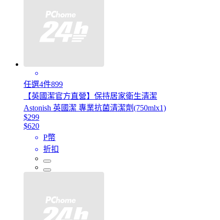
任選4件899
【英國潔官方直營】保持居家衛生清潔
Astonish 英國潔 專業抗菌清潔劑(750mlx1)
$299
$620
P幣
折扣