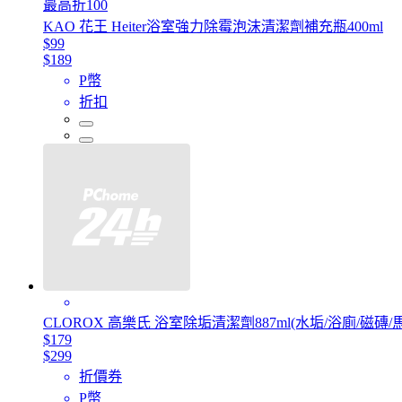
最高折100
KAO 花王 Heiter浴室強力除霉泡沫清潔劑補充瓶400ml
$99
$189
P幣
折扣
CLOROX 高樂氏 浴室除垢清潔劑887ml(水垢/浴廁/磁磚/
$179
$299
折價券
P幣