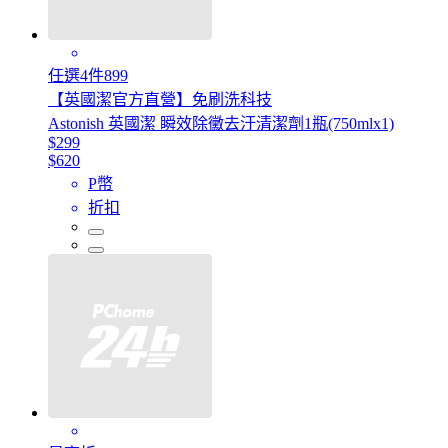
任選4件899
【英國潔官方直營】免刷洗科技
Astonish 英國潔 瞬效除黴去汙清潔劑1瓶(750mlx1)
$299
$620
P幣
折扣