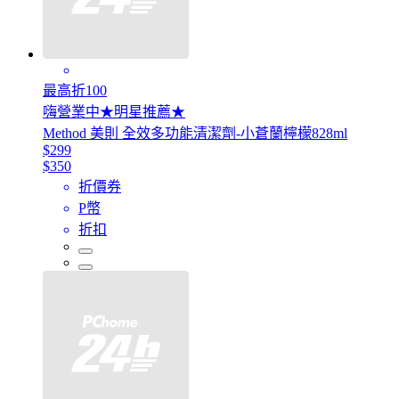
最高折100
嗨營業中★明星推薦★
Method 美則 全效多功能清潔劑-小蒼蘭檸檬828ml
$299
$350
折價券
P幣
折扣