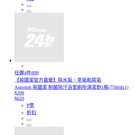
任選4件899
【英國潔官方直營】除水垢、皂垢和尿垢
Astonish 英國潔 制菌除汙浴室廁所清潔劑1瓶(750mlx1)
$299
$620
P幣
折扣