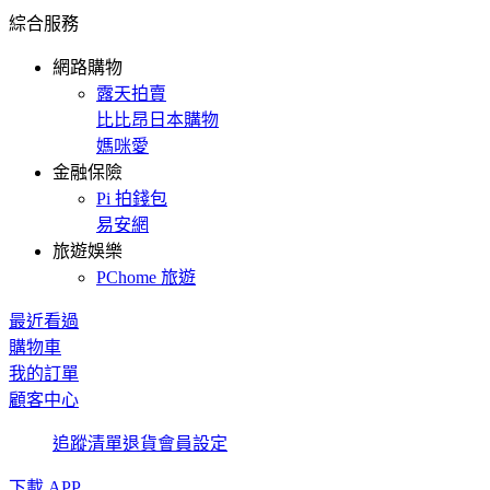
綜合服務
網路購物
露天拍賣
比比昂日本購物
媽咪愛
金融保險
Pi 拍錢包
易安網
旅遊娛樂
PChome 旅遊
最近看過
購物車
我的訂單
顧客中心
追蹤清單
退貨
會員設定
下載 APP