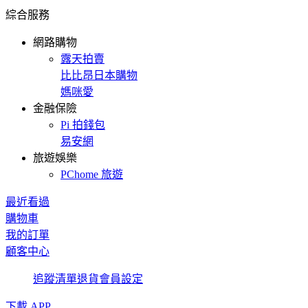
綜合服務
網路購物
露天拍賣
比比昂日本購物
媽咪愛
金融保險
Pi 拍錢包
易安網
旅遊娛樂
PChome 旅遊
最近看過
購物車
我的訂單
顧客中心
追蹤清單
退貨
會員設定
下載 APP