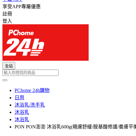
享受APP專屬優惠
註冊
登入
全站
PChome 24h購物
日用
沐浴乳/洗手乳
沐浴乳
沐浴乳
PON PON澎澎 沐浴乳600g(親膚舒緩/胺基酸修護/養膚平衡