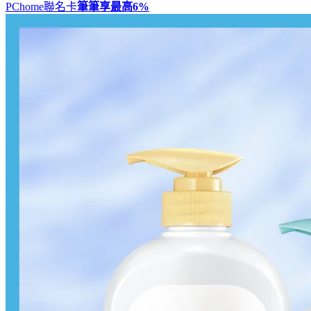
PChome聯名卡
筆筆享最高
6%