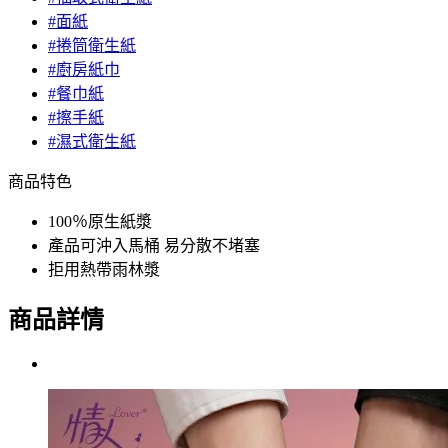
#面紙
#捲筒衛生紙
#廚房紙巾
#餐巾紙
#擦手紙
#濕式衛生紙
商品特色
100％原生紙漿
產品可沖入馬桶 易分散不堵塞
拒用熱帶雨林漿
商品詳情