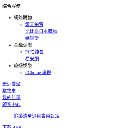
綜合服務
網路購物
露天拍賣
比比昂日本購物
媽咪愛
金融保險
Pi 拍錢包
易安網
旅遊娛樂
PChome 旅遊
最近看過
購物車
我的訂單
顧客中心
追蹤清單
退貨
會員設定
下載 APP