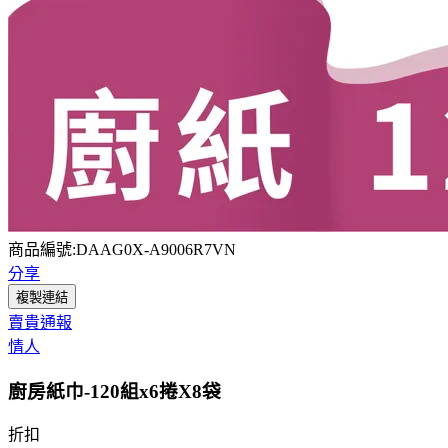
商品編號:DAAG0X-A9006R7VN
分享
複製連結
賣貴通報
情人
廚房紙巾-120組x6捲X8袋
折扣