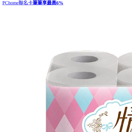
PChome聯名卡
筆筆享最高
6%