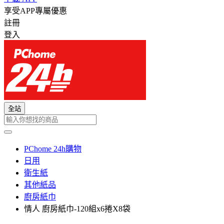
享受APP專屬優惠
註冊
登入
全站
PChome 24h購物
日用
衛生紙
其他紙品
廚房紙巾
情人 廚房紙巾-120組x6捲X8袋