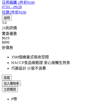
日用箱購 2件折$100
07/01
-
09/28
任選2件折$100
說明
5.0
21
則評價
驚喜優惠
$619
$899
折價券
3500個蜂巢式吸收空間
HACCP食品級驗證 安心接觸生熟食
巧撕設計 小張不浪費
追蹤
加入購物車
立即購買
P幣