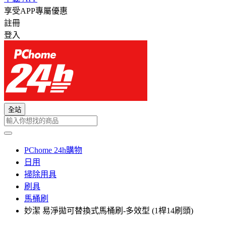
享受APP專屬優惠
註冊
登入
全站
PChome 24h購物
日用
掃除用具
刷具
馬桶刷
妙潔 易淨拋可替換式馬桶刷-多效型 (1桿14刷頭)