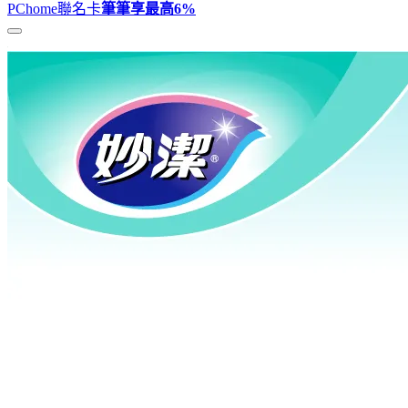
PChome聯名卡
筆筆享最高
6%