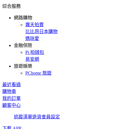
綜合服務
網路購物
露天拍賣
比比昂日本購物
媽咪愛
金融保險
Pi 拍錢包
易安網
旅遊娛樂
PChome 旅遊
最近看過
購物車
我的訂單
顧客中心
追蹤清單
退貨
會員設定
下載 APP