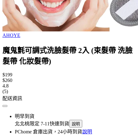
AHOYE
魔鬼氈可調式洗臉髮帶 2入 (束髮帶 洗臉
髮帶 化妝髮帶)
$199
$260
4.8
(5)
配送資訊
明早到貨
北北桃限定 7-11快速到貨
說明
PChome 倉庫出貨，24小時到貨
說明