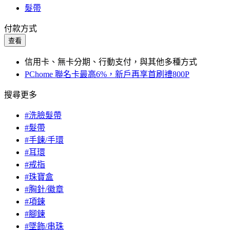
髮帶
付款方式
查看
信用卡、無卡分期、行動支付，與其他多種方式
PChome 聯名卡最高6%，新戶再享首刷禮800P
搜尋更多
#洗臉髮帶
#髮帶
#手鍊/手環
#耳環
#戒指
#珠寶盒
#胸針/徽章
#項鍊
#腳鍊
#墜飾/串珠