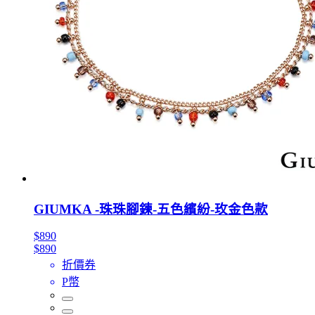
GIUMKA -珠珠腳鍊-五色繽紛-玫金色款
$890
$890
折價券
P幣