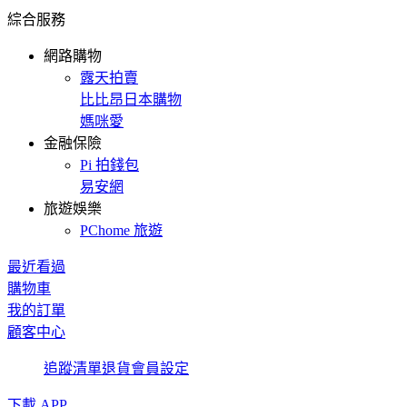
綜合服務
網路購物
露天拍賣
比比昂日本購物
媽咪愛
金融保險
Pi 拍錢包
易安網
旅遊娛樂
PChome 旅遊
最近看過
購物車
我的訂單
顧客中心
追蹤清單
退貨
會員設定
下載 APP