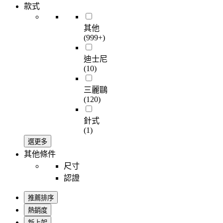
款式
其他
(999+)
迪士尼
(10)
三麗鷗
(120)
針式
(1)
選更多
其他條件
尺寸
認證
推薦排序
熱銷度
新上架